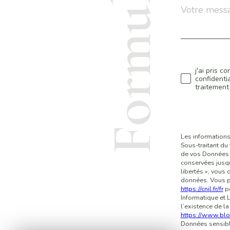
Formulaire
I
Message
*
G
N
E
j'ai pris c
Validat
confidentia
traitemen
Z
V
O
Les informations
Sous-traitant du
de vos Données p
S
conservées jusqu
libertés », vous 
C
données. Vous po
https://cnil.fr/fr
po
Informatique et 
l’existence de la
https://www.bloc
Données sensible