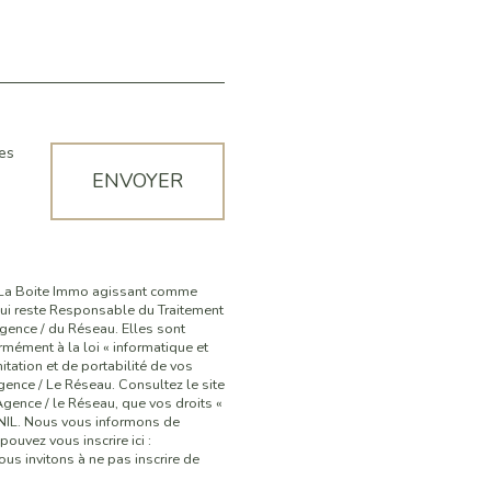
es
ENVOYER
ar La Boite Immo agissant comme
 qui reste Responsable du Traitement
Agence / du Réseau. Elles sont
ément à la loi « informatique et
itation et de portabilité de vos
ence / Le Réseau. Consultez le site
Agence / le Réseau, que vos droits «
CNIL. Nous vous informons de
ouvez vous inscrire ici :
us invitons à ne pas inscrire de