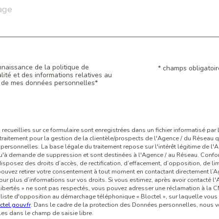
onnaissance de la politique de
* champs obligatoir
ion
lité et des informations relatives au
t de mes données personnelles*
 recueillies sur ce formulaire sont enregistrées dans un fichier informatisé p
 traitement pour la gestion de la clientèle/prospects de l'Agence / du Réseau
ersonnelles. La base légale du traitement repose sur l'intérêt légitime de l'
'à demande de suppression et sont destinées à l'Agence / au Réseau. Conform
disposez des droits d’accès, de rectification, d’effacement, d’opposition, de lim
uvez retirer votre consentement à tout moment en contactant directement l’Ag
ur plus d’informations sur vos droits. Si vous estimez, après avoir contacté l'
Libertés » ne sont pas respectés, vous pouvez adresser une réclamation à la 
 liste d'opposition au démarchage téléphonique « Bloctel », sur laquelle vous p
tel.gouv.fr
. Dans le cadre de la protection des Données personnelles, nous vo
s dans le champ de saisie libre.