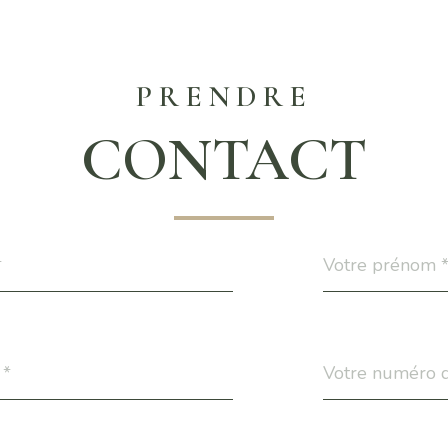
PRENDRE
CONTACT
Prénom
*
PERO_adresseemail
Téléphone
*