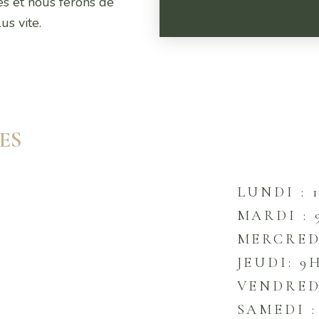
ès et nous ferons de
s vite.
ES
LUNDI : 
MARDI : 
MERCREDI
JEUDI: 9
VENDREDI
SAMEDI :