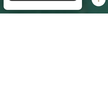
AIM IMMOBILIER
Agence immobilière à Vannes
Pour tous vos projets immobiliers à Vannes, faites confiance à AIM
Immobilier. Les experts de notre
agence immobilière à Vannes
sont à votre
écoute pour répondre à vos besoins. Notre agence est spécialisée dans
l’achat, la vente, la location et l’estimation de maisons, d’appartements et
de terrains à bâtir avec plus de 30 ans d’expérience. Lancez dès maintenant
votre recherche et sélectionnez les annonces en fonction de votre budget,
de votre localisation et de la superficie souhaitée.
Immobilier à Vannes : découvrez nos
services !
AIM Immobilier est votre agence immobilière à Vannes et votre partenaire de