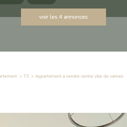
voir les
4
annonces
artement
T3
appartement a vendre centre ville de vannes