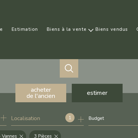
ce
Estimation
Biens à la vente
Biens vendus
Prestige
acheter
estimer
de l'ancien
de l'ancien
1
Localisation
Budget
de l'immo pro
- Vannes
3 Pièces