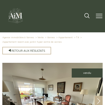
Agence immobilière à Vannes
Vente
Vannes
Appartement
T4
appartement recent avec jardin hyper centre de vannes
RETOUR AUX RÉSULTATS
vendu