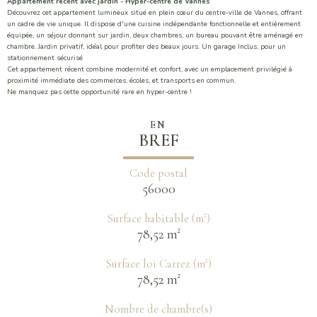
Appartement récent avec jardin - Hyper-centre de Vannes
Découvrez cet appartement lumineux situé en plein cœur du centre-ville de Vannes, offrant
un cadre de vie unique. Il dispose d'une cuisine indépendante fonctionnelle et entièrement
équipée, un séjour donnant sur jardin, deux chambres, un bureau pouvant être aménagé en
chambre. Jardin privatif, idéal pour profiter des beaux jours. Un garage Inclus, pour un
stationnement sécurisé
Cet appartement récent combine modernité et confort, avec un emplacement privilégié à
proximité immédiate des commerces, écoles, et transports en commun.
Ne manquez pas cette opportunité rare en hyper-centre !
EN
BREF
Code postal
56000
Surface habitable (m²)
78,52 m²
Surface loi Carrez (m²)
78,52 m²
Nombre de chambre(s)