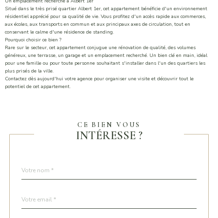
Un emplacement recherché à Albert 1er
Situé dans le très prisé quartier Albert 1er, cet appartement bénéficie d'un environnement
résidentiel apprécié pour sa qualité de vie. Vous profitez d'un accès rapide aux commerces,
aux écoles, aux transports en commun et aux principaux axes de circulation, tout en
conservant le calme d'une résidence de standing.
Pourquoi choisir ce bien ?
Rare sur le secteur, cet appartement conjugue une rénovation de qualité, des volumes
généreux, une terrasse, un garage et un emplacement recherché. Un bien clé en main, idéal
pour une famille ou pour toute personne souhaitant s'installer dans l'un des quartiers les
plus prisés de la ville.
Contactez dès aujourd'hui votre agence pour organiser une visite et découvrir tout le
potentiel de cet appartement.
CE BIEN VOUS
INTÉRESSE ?
Nom
Fieldset
*
par
défaut
email
*