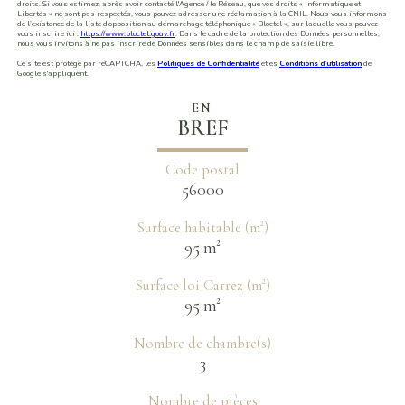
droits. Si vous estimez, après avoir contacté l'Agence / le Réseau, que vos droits « Informatique et
Libertés » ne sont pas respectés, vous pouvez adresser une réclamation à la CNIL. Nous vous informons
de l’existence de la liste d'opposition au démarchage téléphonique « Bloctel », sur laquelle vous pouvez
vous inscrire ici :
https://www.bloctel.gouv.fr
. Dans le cadre de la protection des Données personnelles,
nous vous invitons à ne pas inscrire de Données sensibles dans le champ de saisie libre.
Ce site est protégé par reCAPTCHA, les
Politiques de Confidentialité
et es
Conditions d'utilisation
de
Google s'appliquent.
EN
BREF
Code postal
56000
Surface habitable (m²)
95 m²
Surface loi Carrez (m²)
95 m²
Nombre de chambre(s)
3
Nombre de pièces