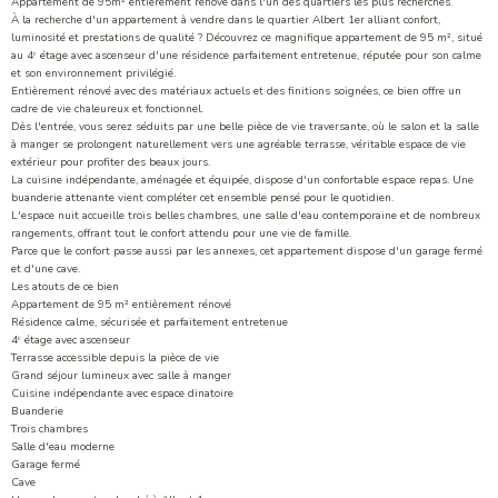
Appartement de 95m² entièrement rénové dans l'un des quartiers les plus recherchés.
À la recherche d'un appartement à vendre dans le quartier Albert 1er alliant confort,
luminosité et prestations de qualité ? Découvrez ce magnifique appartement de 95 m², situé
au 4ᵉ étage avec ascenseur d'une résidence parfaitement entretenue, réputée pour son calme
et son environnement privilégié.
Entièrement rénové avec des matériaux actuels et des finitions soignées, ce bien offre un
cadre de vie chaleureux et fonctionnel.
Dès l'entrée, vous serez séduits par une belle pièce de vie traversante, où le salon et la salle
à manger se prolongent naturellement vers une agréable terrasse, véritable espace de vie
extérieur pour profiter des beaux jours.
La cuisine indépendante, aménagée et équipée, dispose d'un confortable espace repas. Une
buanderie attenante vient compléter cet ensemble pensé pour le quotidien.
L'espace nuit accueille trois belles chambres, une salle d'eau contemporaine et de nombreux
rangements, offrant tout le confort attendu pour une vie de famille.
Parce que le confort passe aussi par les annexes, cet appartement dispose d'un garage fermé
et d'une cave.
Les atouts de ce bien
Appartement de 95 m² entièrement rénové
Résidence calme, sécurisée et parfaitement entretenue
4ᵉ étage avec ascenseur
Terrasse accessible depuis la pièce de vie
Grand séjour lumineux avec salle à manger
Cuisine indépendante avec espace dinatoire
Buanderie
Trois chambres
Salle d'eau moderne
Garage fermé
Cave