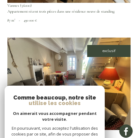
Vannes (56000)
Appartement récent trois pièces dans une résidence neuve de standing
87 m²
-
490 000 €
exclusif
VOIR LE BIEN
Comme beaucoup, notre site
utilise les cookies
On aimerait vous accompagner pendant
votre visite.
En poursuivant, vous acceptez l'utilisation des
Île-d'Arz (56840)
cookies par ce site, afin de vous proposer des