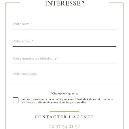
INTÉRESSE ?
Nom
Fieldset
*
par
défaut
email
*
Téléphone
*
Message
Fieldset
*
par
défaut
* Champs obligatoires
Validation
j'ai pris connaissance de la politique de confidentialité et des informations
relatives au traitement de mes données personnelles*
CONTACTER L'AGENCE
02 97 54 21 90