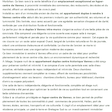
Morbihan. Ce bien rare à la vente bénéficie d’un
emplacement exceptionnel en hyper-
centre de Vannes
, à proximité immédiate des commerces, des restaurants, des écoles et du
marché, offrant un véritable art de vivre à pied.
Installé au sein d’un immeuble ancien de charme, cet
appartement duplex à vendre à
Vannes centre-ville
séduit dès les premiers instants par son authenticité, ses volumes et sa
luminosité. Dès l’entrée, vous serez accueilli par une agréable sensation d’espace et de clarté,
renforcée par une distribution fluide et fonctionnelle.
La partie jour de ce
duplex à Vannes intra-muros
s’organise autour d’une belle pièce de vie
conviviale. Elle comprend une élégante cuisine ouverte avec espace salle à manger,
parfaitement intégrée et pensée pour la vie quotidienne comme pour recevoir. Cet espace de
vie s’ouvre sur un vaste salon exposé Ouest, baigné de lumière naturelle en fin de journée,
créant une ambiance chaleureuse et confortable. Le charme de l’ancien se marie ici
harmonieusement avec une organisation moderne des espaces.
Ce bien immobilier à vendre à Vannes offre ainsi un cadre de vie idéal pour profiter
pleinement de la vie en centre-ville, dans un environnement dynamique et recherché.
À l’étage, l’espace nuit de ce
appartement duplex centre historique Vannes
a été conçu
pour préserver confort et intimité. Il se compose d’une suite parentale avec salle d’eau
privative, véritable espace de repos indépendant et intimiste. Deux chambres
supplémentaires viennent compléter ce niveau, offrant de nombreuses possibilités
d’aménagement selon vos besoins : chambres d’enfants, bureau pour télétravail, chambre
d’amis ou espace polyvalent.
Une salle de bains indépendante, élégante et fonctionnelle, complète cet étage nuit.
L’ensemble a été pensé pour optimiser le confort de vie au quotidien tout en conservant une
belle cohérence d’ensemble.
Grâce à sa situation privilégiée en
hyper-centre de Vannes
, ce bien permet de profiter
pleinement de toutes les commodités à pied : commerces de proximité, Halles, port de
Vannes, écoles, services, transports et vie culturelle. Il s’agit d’un emplacement idéal pour une
résidence principale, un pied-à-terre en Bretagne Sud ou un investissement immobilier