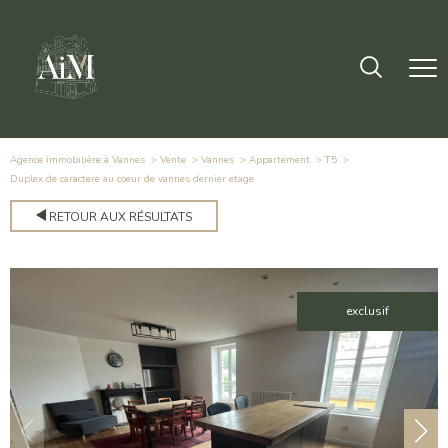
Agence immobilière à Vannes
Vente
Vannes
Appartement
T5
duplex de caractere au coeur de vannes dernier etage
RETOUR AUX RÉSULTATS
exclusif