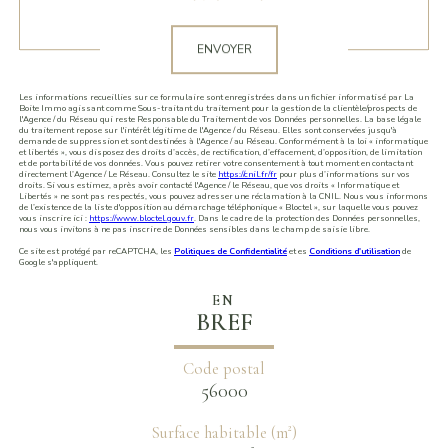
Validation
ENVOYER
Les informations recueillies sur ce formulaire sont enregistrées dans un fichier informatisé par La
Boite Immo agissant comme Sous-traitant du traitement pour la gestion de la clientèle/prospects de
l'Agence / du Réseau qui reste Responsable du Traitement de vos Données personnelles. La base légale
du traitement repose sur l'intérêt légitime de l'Agence / du Réseau. Elles sont conservées jusqu'à
demande de suppression et sont destinées à l'Agence / au Réseau. Conformément à la loi « informatique
et libertés », vous disposez des droits d’accès, de rectification, d’effacement, d’opposition, de limitation
et de portabilité de vos données. Vous pouvez retirer votre consentement à tout moment en contactant
directement l’Agence / Le Réseau. Consultez le site
https://cnil.fr/fr
pour plus d’informations sur vos
droits. Si vous estimez, après avoir contacté l'Agence / le Réseau, que vos droits « Informatique et
Libertés » ne sont pas respectés, vous pouvez adresser une réclamation à la CNIL. Nous vous informons
de l’existence de la liste d'opposition au démarchage téléphonique « Bloctel », sur laquelle vous pouvez
vous inscrire ici :
https://www.bloctel.gouv.fr
. Dans le cadre de la protection des Données personnelles,
nous vous invitons à ne pas inscrire de Données sensibles dans le champ de saisie libre.
Ce site est protégé par reCAPTCHA, les
Politiques de Confidentialité
et es
Conditions d'utilisation
de
Google s'appliquent.
EN
BREF
Code postal
56000
Surface habitable (m²)