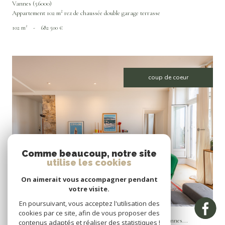
Vannes (56000)
Appartement 102 m² rez de chaussée double garage terrasse
102 m²
-
682 500 €
coup de coeur
VOIR LE BIEN
Comme beaucoup, notre site
utilise les cookies
On aimerait vous accompagner pendant
votre visite.
En poursuivant, vous acceptez l'utilisation des
Vannes (56000)
cookies par ce site, afin de vous proposer des
Appartement de caractère rénové à vendre – Centre-ville de Vannes...
contenus adaptés et réaliser des statistiques !