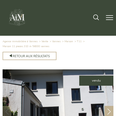
Agence immobilière à Vannes
Vente
Vannes
Maison
T11
maison 11 pieces 310 m 56000 vannes
RETOUR AUX RÉSULTATS
vendu