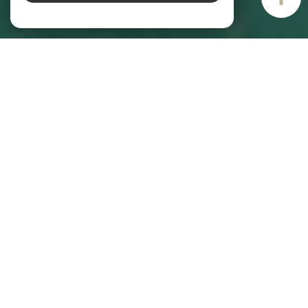
AIM IMMOBILIER
Agence immobilière à Vannes
Pour tous vos projets immobiliers à Vannes, faites confiance à AIM
Immobilier. Les experts de notre
agence immobilière à Vannes
sont à votre
écoute pour répondre à vos besoins. Notre agence est spécialisée dans
l’achat, la vente, la location et l’estimation de maisons, d’appartements et
de terrains à bâtir avec plus de 30 ans d’expérience. Lancez dès maintenant
votre recherche et sélectionnez les annonces en fonction de votre budget,
de votre localisation et de la superficie souhaitée.
Immobilier à Vannes : découvrez nos
services !
AIM Immobilier est votre agence immobilière à Vannes et votre partenaire de