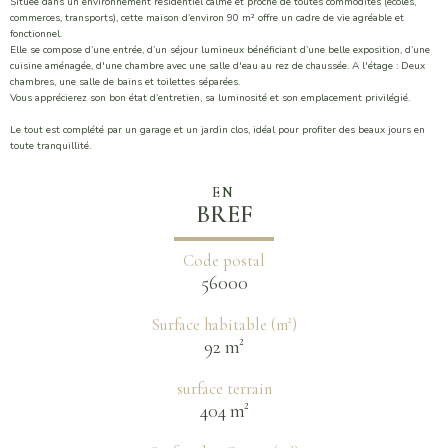
Située dans un environnement résidentiel calme et proche de toutes commodités (écoles,
commerces, transports), cette maison d’environ 90 m² offre un cadre de vie agréable et
fonctionnel.
Elle se compose d’une entrée, d’un séjour lumineux bénéficiant d’une belle exposition, d’une
cuisine aménagée, d'une chambre avec une salle d'eau au rez de chaussée. A l'étage : Deux
chambres, une salle de bains et toilettes séparées.
Vous apprécierez son bon état d’entretien, sa luminosité et son emplacement privilégié.
Le tout est complété par un garage et un jardin clos, idéal pour profiter des beaux jours en
toute tranquillité.
EN
BREF
Code postal
56000
Surface habitable (m²)
92 m²
surface terrain
404 m²