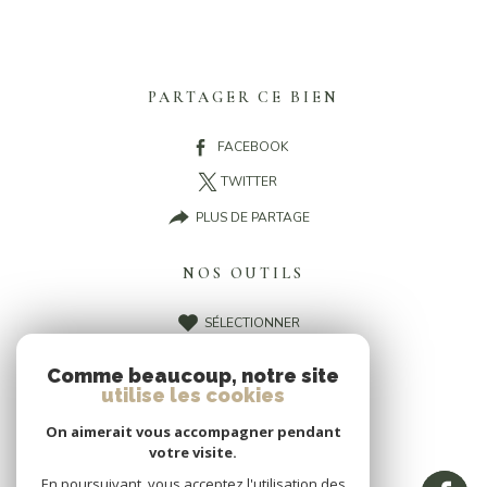
PARTAGER CE BIEN
FACEBOOK
TWITTER
PLUS DE PARTAGE
NOS OUTILS
SÉLECTIONNER
CALCULATRICE
Comme beaucoup, notre site
IMPRIMER
utilise les cookies
On aimerait vous accompagner pendant
votre visite.
En poursuivant, vous acceptez l'utilisation des