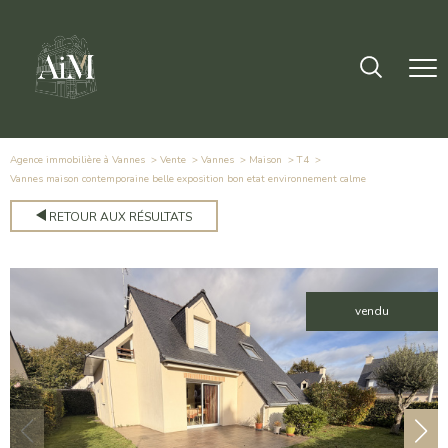
Agence immobilière à Vannes
Vente
Vannes
Maison
T4
vannes maison contemporaine belle exposition bon etat environnement calme
RETOUR AUX RÉSULTATS
vendu