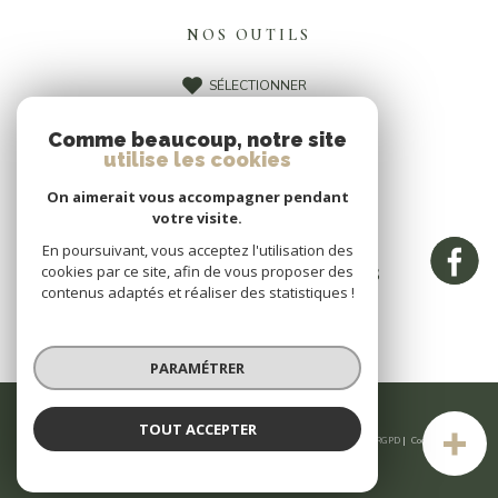
NOS OUTILS
SÉLECTIONNER
CALCULATRICE
Comme beaucoup, notre site
IMPRIMER
utilise les cookies
On aimerait vous accompagner pendant
votre visite.
En poursuivant, vous acceptez l'utilisation des
cookies par ce site, afin de vous proposer des
CES BIENS PEUVENT VOUS
contenus adaptés et réaliser des statistiques !
INTÉRESSER
PARAMÉTRER
TOUT ACCEPTER
© 2026 | Tous droits réservés | Traduction powered by Google |
Nos honoraires
Plan du site
Mentions légales
Admin
Partenaires
Politique RGPD
Cookies