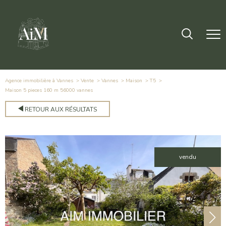
Agence immobilière à Vannes
Vente
Vannes
Maison
T5
maison 5 pieces 160 m 56000 vannes
RETOUR AUX RÉSULTATS
vendu