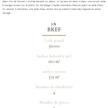
plein c?ur de Vannes. L'entrée dessert un séjour, un bureau, en demi niveau: une cuisine salle
à manger ouvert sur le jardin. Au 1er étage: 2 belles chambres chacune ayant sa salle d'eau.
Au second: 2 chambres, une salle d'eau. Jardin clos et arboré à l'abri des regards et calme.
Garage.
EN
BREF
Code postal
56000
Surface habitable (m²)
160 m²
surface terrain
379 m²
Nombre de chambre(s)
4
Nombre de pièces
5