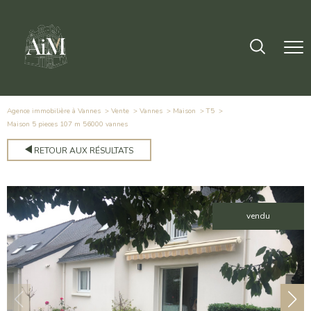
Agence immobilière à Vannes
Vente
Vannes
Maison
T5
maison 5 pieces 107 m 56000 vannes
RETOUR AUX RÉSULTATS
vendu