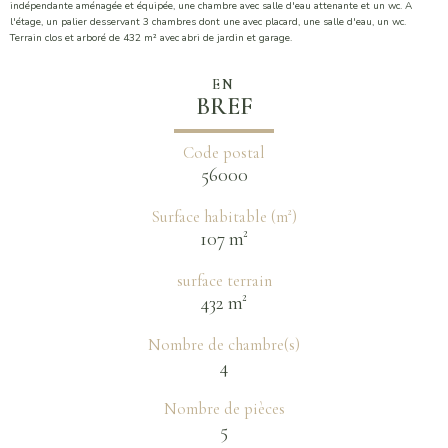
indépendante aménagée et équipée, une chambre avec salle d'eau attenante et un wc. A
l'étage, un palier desservant 3 chambres dont une avec placard, une salle d'eau, un wc.
Terrain clos et arboré de 432 m² avec abri de jardin et garage.
EN
BREF
Code postal
56000
Surface habitable (m²)
107 m²
surface terrain
432 m²
Nombre de chambre(s)
4
Nombre de pièces
5