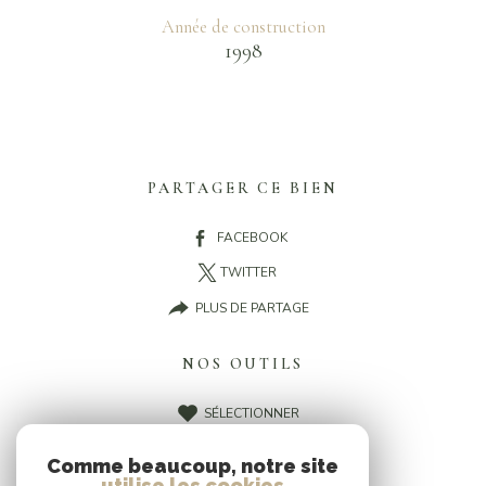
Année de construction
1998
PARTAGER CE BIEN
FACEBOOK
TWITTER
PLUS DE PARTAGE
NOS OUTILS
SÉLECTIONNER
CALCULATRICE
Comme beaucoup, notre site
IMPRIMER
utilise les cookies