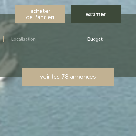
acheter
estimer
de l'ancien
de l'ancien
Budget
de l'immo pro
voir les
78
annonces