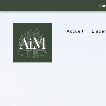
N'at
Accueil
L'age