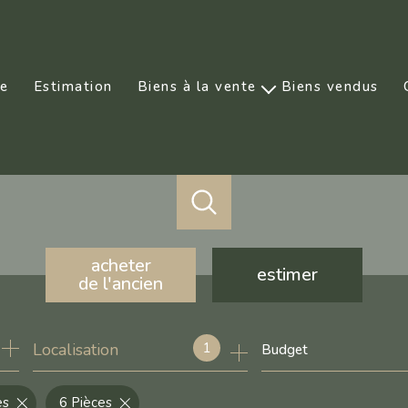
ce
Estimation
Biens à la vente
Biens vendus
Prestige
acheter
estimer
de l'ancien
de l'ancien
1
Localisation
Budget
de l'immo pro
es
6 Pièces