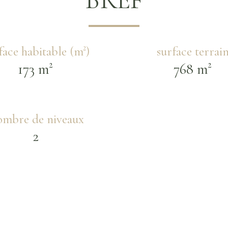
BREF
face habitable (m²)
surface terrai
173 m²
768 m²
mbre de niveaux
2