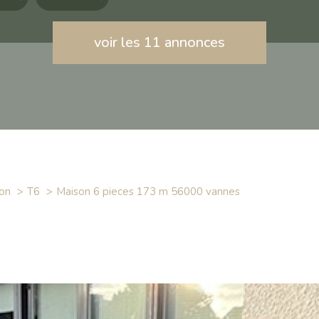
voir les
11
annonces
on
T6
maison 6 pieces 173 m 56000 vannes