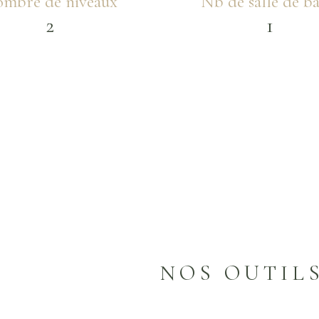
mbre de niveaux
Nb de salle de ba
2
1
NOS OUTIL