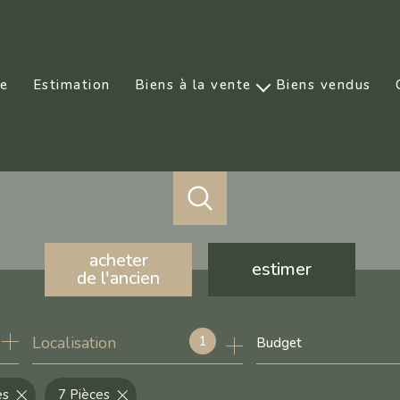
ce
Estimation
Biens à la vente
Biens vendus
Prestige
acheter
estimer
de l'ancien
de l'ancien
1
Localisation
Budget
de l'immo pro
es
7 Pièces