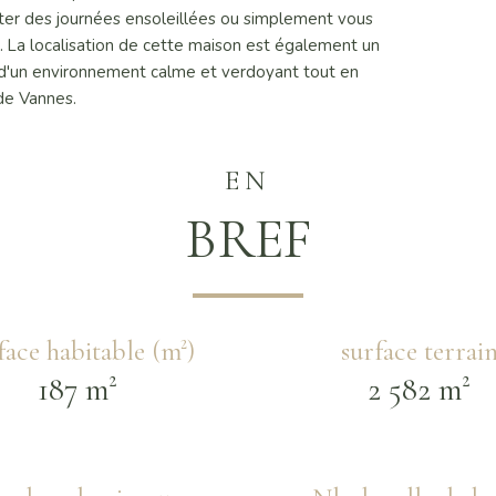
iter des journées ensoleillées ou simplement vous
ue. La localisation de cette maison est également un
z d'un environnement calme et verdoyant tout en
de Vannes.
EN
BREF
face habitable (m²)
surface terrai
187 m²
2 582 m²