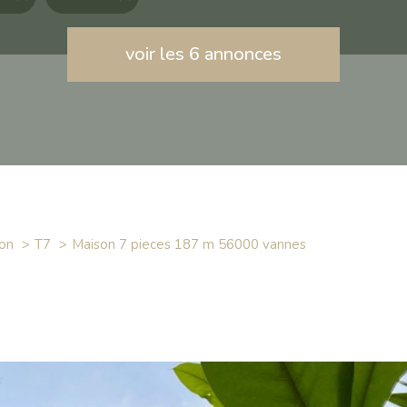
voir les
6
annonces
on
T7
maison 7 pieces 187 m 56000 vannes