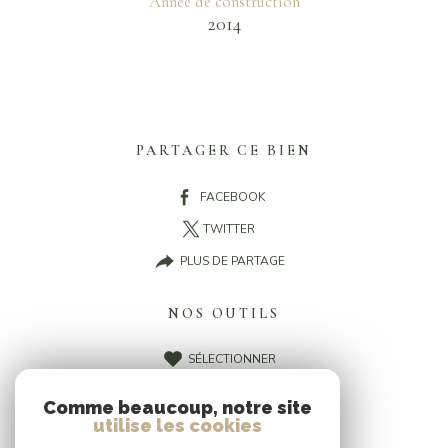
Année de construction
2014
PARTAGER CE BIEN
FACEBOOK
TWITTER
PLUS DE PARTAGE
NOS OUTILS
SÉLECTIONNER
CALCULATRICE
Comme beaucoup, notre site
IMPRIMER
utilise les cookies