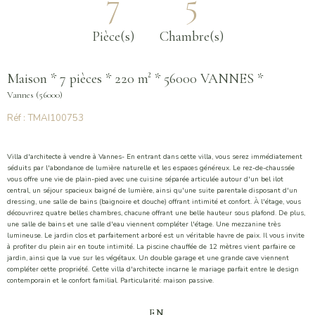
7
5
Pièce(s)
Chambre(s)
Maison * 7 pièces * 220 m² * 56000 VANNES *
Vannes (56000)
Réf : TMAI100753
Villa d'architecte à vendre à Vannes- En entrant dans cette villa, vous serez immédiatement
séduits par l'abondance de lumière naturelle et les espaces généreux. Le rez-de-chaussée
vous offre une vie de plain-pied avec une cuisine séparée articulée autour d'un bel ilot
central, un séjour spacieux baigné de lumière, ainsi qu'une suite parentale disposant d'un
dressing, une salle de bains (baignoire et douche) offrant intimité et confort. À l'étage, vous
découvrirez quatre belles chambres, chacune offrant une belle hauteur sous plafond. De plus,
une salle de bains et une salle d'eau viennent compléter l'étage. Une mezzanine très
lumineuse. Le jardin clos et parfaitement arboré est un véritable havre de paix. Il vous invite
à profiter du plein air en toute intimité. La piscine chauffée de 12 mètres vient parfaire ce
jardin, ainsi que la vue sur les végétaux. Un double garage et une grande cave viennent
compléter cette propriété. Cette villa d'architecte incarne le mariage parfait entre le design
contemporain et le confort familial. Particularité: maison passive.
EN