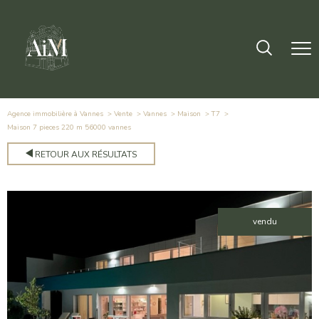
Agence immobilière à Vannes
Vente
Vannes
Maison
T7
maison 7 pieces 220 m 56000 vannes
RETOUR AUX RÉSULTATS
vendu