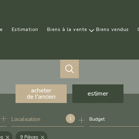
ce
Estimation
Biens à la vente
Biens vendus
Prestige
acheter
estimer
de l'ancien
de l'ancien
1
Localisation
Budget
de l'immo pro
es
9 Pièces