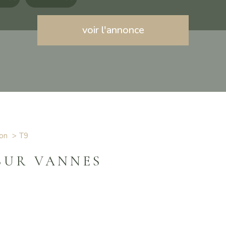
voir l'annonce
on
t9
SUR VANNES