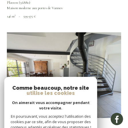
Ploeren (56880)
Maison moderne aux portes de Vannes
146 m²
-
599 975 €
VOIR LE BIEN
Comme beaucoup, notre site
utilise les cookies
On aimerait vous accompagner pendant
votre visite.
En poursuivant, vous acceptez l'utilisation des
Larmor-Baden (56870)
cookies par ce site, afin de vous proposer des
Maion contemporaine à vendre- Larmor Baden
contenus adaptés et réaliser des statistiques !