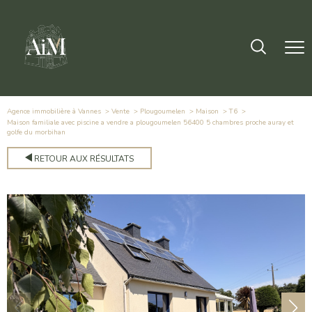
Agence immobilière à Vannes
Vente
Plougoumelen
Maison
T6
maison familiale avec piscine a vendre a plougoumelen 56400 5 chambres proche auray et
golfe du morbihan
RETOUR AUX RÉSULTATS