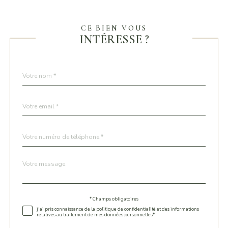
CE BIEN VOUS
INTÉRESSE ?
Nom
Fieldset
*
par
défaut
email
*
Téléphone
*
Message
Fieldset
*
par
défaut
* Champs obligatoires
Validation
j'ai pris connaissance de la politique de confidentialité et des informations
relatives au traitement de mes données personnelles*