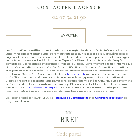
CONTACTER L'AGENCE
02 97 54 21 90
Validation
ENVOYER
Les informations recueillies sur ce formulaire sont enregistrées dans un fichier informatisé par La
Boite Immo agissant comme Sous-traitant du traitement pour la gestion de la clientèle/prospects de
l'Agence / du Réseau qui reste Responsable du Traitement de vos Données personnelles. La base légale
du traitement repose sur l'intérêt légitime de l'Agence / du Réseau. Elles sont conservées jusqu'à
demande de suppression et sont destinées à l'Agence / au Réseau. Conformément à la loi « informatique
et libertés », vous disposez des droits d’accès, de rectification, d’effacement, d’opposition, de limitation
et de portabilité de vos données. Vous pouvez retirer votre consentement à tout moment en contactant
directement l’Agence / Le Réseau. Consultez le site
https://cnil.fr/fr
pour plus d’informations sur vos
droits. Si vous estimez, après avoir contacté l'Agence / le Réseau, que vos droits « Informatique et
Libertés » ne sont pas respectés, vous pouvez adresser une réclamation à la CNIL. Nous vous informons
de l’existence de la liste d'opposition au démarchage téléphonique « Bloctel », sur laquelle vous pouvez
vous inscrire ici :
https://www.bloctel.gouv.fr
. Dans le cadre de la protection des Données personnelles,
nous vous invitons à ne pas inscrire de Données sensibles dans le champ de saisie libre.
Ce site est protégé par reCAPTCHA, les
Politiques de Confidentialité
et es
Conditions d'utilisation
de
Google s'appliquent.
EN
BREF
Code postal