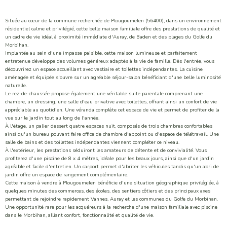
Située au cœur de la commune recherchée de Plougoumelen (56400), dans un environnement
résidentiel calme et privilégié, cette belle maison familiale offre des prestations de qualité et
un cadre de vie idéal à proximité immédiate d'Auray, de Baden et des plages du Golfe du
Morbihan.
Implantée au sein d'une impasse paisible, cette maison lumineuse et parfaitement
entretenue développe des volumes généreux adaptés à la vie de famille. Dès l'entrée, vous
découvrirez un espace accueillant avec vestiaire et toilettes indépendantes. La cuisine
aménagée et équipée s'ouvre sur un agréable séjour-salon bénéficiant d'une belle luminosité
naturelle.
Le rez-de-chaussée propose également une véritable suite parentale comprenant une
chambre, un dressing, une salle d'eau privative avec toilettes, offrant ainsi un confort de vie
appréciable au quotidien. Une véranda complète cet espace de vie et permet de profiter de la
vue sur le jardin tout au long de l'année.
À l'étage, un palier dessert quatre espaces nuit, composés de trois chambres confortables
ainsi qu'un bureau pouvant faire office de chambre d'appoint ou d'espace de télétravail. Une
salle de bains et des toilettes indépendantes viennent compléter ce niveau.
À l'extérieur, les prestations séduiront les amateurs de détente et de convivialité. Vous
profiterez d'une piscine de 8 x 4 mètres, idéale pour les beaux jours, ainsi que d'un jardin
agréable et facile d'entretien. Un carport permet d'abriter les véhicules tandis qu'un abri de
jardin offre un espace de rangement complémentaire.
Cette maison à vendre à Plougoumelen bénéficie d'une situation géographique privilégiée, à
quelques minutes des commerces, des écoles, des sentiers côtiers et des principaux axes
permettant de rejoindre rapidement Vannes, Auray et les communes du Golfe du Morbihan.
Une opportunité rare pour les acquéreurs à la recherche d'une maison familiale avec piscine
dans le Morbihan, alliant confort, fonctionnalité et qualité de vie.