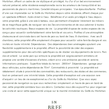
Morbihan, offrant un cadre de vie idyllique et privilégié. Au c?ur d'un bel environnement
naturel préservé, cette résidence exceptionnelle ravira les amateurs de tranquillité et les
passionnés de plaisirs maritimes. Caractéristiques principales : Vue époustouflante : Profitez
d'une vue imprenable sur le Golfe du Morbihan depuis votre résidence, offrant chaque jour
un spectacle différent. Accès direct à l'eau : Bénéficiez d'un accès privilégié à l'eau depuis
votre propriété, grâce à une cale à bateau, vous permettant d'explorer librement les trésors
de ce magnifique golfe, de naviguer vers les îles environnantes et de vous adonner à toutes
les activités nautiques. Beaux espaces de vie : La propriété dispose de vastes espaces de vie,
conçus pour accueillir confortablement votre famille et vos amis. Profitez d'une atmosphère
chaleureuse et conviviale dans cet havre de paix au bord de l'eau. 8 chambres : Avec ses 8
chambres, cette propriété offre amplement d'espace pour accueillir votre famille élargie et vos
invités en toute intimité. Dépendances : Des dépendances bien aménagées ajoutent une
flexibilité supplémentaire à la propriété, offrant la possibilité de créer des espaces
supplémentaires pour des activités spécifiques ou de stocker vos équipements de loisirs. Parc
clos et arboré : Le vaste parc qui entoure la propriété est soigneusement entretenu et
propose une variété d'essences d'arbres, créant ainsi une ambiance paisible et sereine.
Informations pratiques : Superficie totale du terrain : 2800m². Dépendances : garage pour
deux véhicules, autre dépendance de 70m². Commodités à proximité : La propriété est
idéalement située à proximité des commodités, des restaurants, des écoles et des commerces,
tout en préservant une intimité totale. Cette propriété d'exception est une occasion rare
d'acquérir un lieu de vie exceptionnel au c?ur du Golfe du Morbihan. Que vous soyez
passionné de navigation ou que vous recherchiez simplement un havre de paix en bord de
mer, cette propriété comblera tous vos désirs. Contactez-nous dès aujourd'hui pour organiser
une visite et saisir cette opportunité unique sur le marché immobilier du Golfe du Morbihan.
EN
BREF