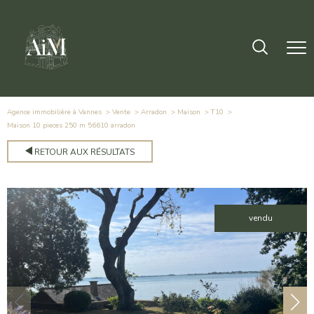
Agence immobilière à Vannes
Vente
Arradon
Maison
T10
maison 10 pieces 250 m 56610 arradon
RETOUR AUX RÉSULTATS
vendu