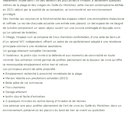
Idéalement située dans l'un des secteurs les plus prisés d'Arradon, à seulement quelques
mètres de la plage et des rivages du Golfe du Morbihan, cette maison contemporaine édifiée
en 2021 séduit par la qualité de sa conception, sa luminosité et son environnement
privilégié.
Dès l'entrée, les volumes et la fonctionnalité des espaces créent une atmosphère chaleureuse
et raffinée. Le rez-de-chaussée accueille une entrée avec placard, un bel espace de vie baigné
de lumière comprenant un salon-séjour ouvert sur une cuisine aménagée et équipée, ainsi
qu'un cabinet de toilettes.
À l'étage, l'espace nuit se compose de trois chambres confortables, d'une salle de bains et
d'un second WC indépendant, offrant un cadre de vie parfaitement adapté à une résidence
principale comme à une résidence secondaire.
Un garage attenant complète l'ensemble.
À l'extérieur, le jardin clos invite à la détente et aux moments de convivialité en toute
intimité. Son entretien limité permet de profiter pleinement de la douceur de vivre qu'offre
ce remarquable emplacement entre mer et nature.
Les principaux atouts de cette propriété :
• Emplacement recherché à proximité immédiate de la plage
• Maison récente aux prestations actuelles (2021)
• Belle pièce de vie lumineuse
• Trois chambres
• Garage attenant
• Jardin clos et facile d'entretien
• À quelques minutes du centre-bourg d'Arradon et de Vannes
Une adresse rare pour profiter pleinement de l'art de vivre du Golfe du Morbihan, dans un
environnement préservé où les plaisirs du bord de mer se vivent au quotidien.