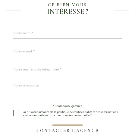
CE BIEN VOUS
INTÉRESSE ?
Nom
Fieldset
*
par
défaut
email
*
Téléphone
*
Message
Fieldset
*
par
défaut
* Champs obligatoires
Validation
j'ai pris connaissance de la politique de confidentialité et des informations
relatives au traitement de mes données personnelles*
CONTACTER L'AGENCE