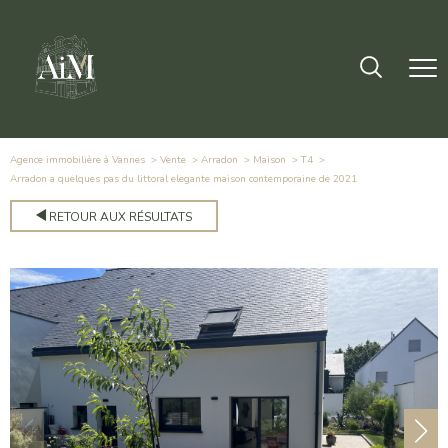
Agence immobilière à Vannes
Vente
Arradon
Maison
T4
arradon a quelques pas du littoral elegante maison contemporaine de 2021
RETOUR AUX RÉSULTATS