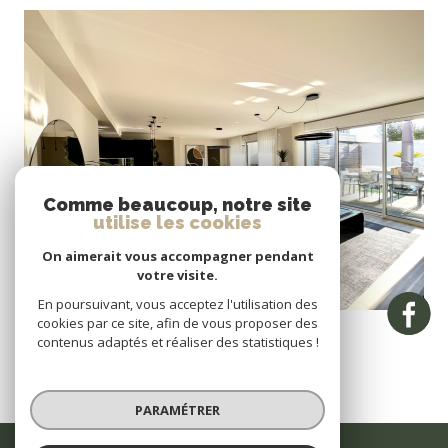
VOIR LE BIEN
Comme beaucoup, notre site
utilise les cookies
On aimerait vous accompagner pendant
votre visite.
En poursuivant, vous acceptez l'utilisation des
Vannes (56000)
cookies par ce site, afin de vous proposer des
Appartement 102 m² rez de chaussée double garage terrasse
contenus adaptés et réaliser des statistiques !
102 m²
-
682 500 €
PARAMÉTRER