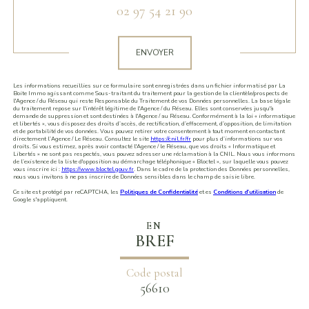
02 97 54 21 90
Validation
ENVOYER
Les informations recueillies sur ce formulaire sont enregistrées dans un fichier informatisé par La
Boite Immo agissant comme Sous-traitant du traitement pour la gestion de la clientèle/prospects de
l'Agence / du Réseau qui reste Responsable du Traitement de vos Données personnelles. La base légale
du traitement repose sur l'intérêt légitime de l'Agence / du Réseau. Elles sont conservées jusqu'à
demande de suppression et sont destinées à l'Agence / au Réseau. Conformément à la loi « informatique
et libertés », vous disposez des droits d’accès, de rectification, d’effacement, d’opposition, de limitation
et de portabilité de vos données. Vous pouvez retirer votre consentement à tout moment en contactant
directement l’Agence / Le Réseau. Consultez le site
https://cnil.fr/fr
pour plus d’informations sur vos
droits. Si vous estimez, après avoir contacté l'Agence / le Réseau, que vos droits « Informatique et
Libertés » ne sont pas respectés, vous pouvez adresser une réclamation à la CNIL. Nous vous informons
de l’existence de la liste d'opposition au démarchage téléphonique « Bloctel », sur laquelle vous pouvez
vous inscrire ici :
https://www.bloctel.gouv.fr
. Dans le cadre de la protection des Données personnelles,
nous vous invitons à ne pas inscrire de Données sensibles dans le champ de saisie libre.
Ce site est protégé par reCAPTCHA, les
Politiques de Confidentialité
et es
Conditions d'utilisation
de
Google s'appliquent.
EN
BREF
Code postal
56610