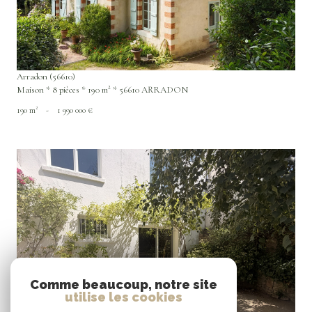
Arradon (56610)
Maison * 8 pièces * 190 m² * 56610 ARRADON
190 m²
-
1 990 000 €
VOIR LE BIEN
Comme beaucoup, notre site
utilise les cookies