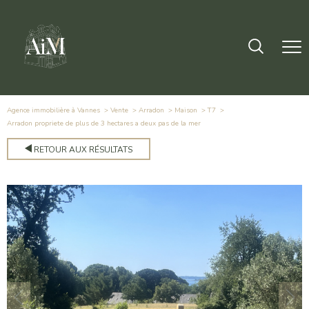
Agence immobilière à Vannes
Vente
Arradon
Maison
T7
arradon propriete de plus de 3 hectares a deux pas de la mer
RETOUR AUX RÉSULTATS