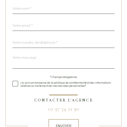
Nom
Fieldset
*
par
défaut
email
*
Téléphone
*
Message
Fieldset
*
par
défaut
* Champs obligatoires
Validation
j'ai pris connaissance de la politique de confidentialité et des informations
relatives au traitement de mes données personnelles*
CONTACTER L'AGENCE
02 97 54 21 90
Validation
ENVOYER