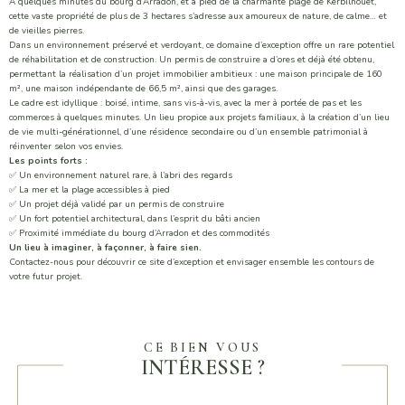
À quelques minutes du bourg d’Arradon, et à pied de la charmante plage de Kerbilhouet,
cette vaste propriété de plus de 3 hectares s’adresse aux amoureux de nature, de calme… et
de vieilles pierres.
Dans un environnement préservé et verdoyant, ce domaine d’exception offre un rare potentiel
de réhabilitation et de construction. Un permis de construire a d’ores et déjà été obtenu,
permettant la réalisation d’un projet immobilier ambitieux : une maison principale de 160
m², une maison indépendante de 66,5 m², ainsi que des garages.
Le cadre est idyllique : boisé, intime, sans vis-à-vis, avec la mer à portée de pas et les
commerces à quelques minutes. Un lieu propice aux projets familiaux, à la création d’un lieu
de vie multi-générationnel, d’une résidence secondaire ou d’un ensemble patrimonial à
réinventer selon vos envies.
Les points forts :
✅ Un environnement naturel rare, à l’abri des regards
✅ La mer et la plage accessibles à pied
✅ Un projet déjà validé par un permis de construire
✅ Un fort potentiel architectural, dans l’esprit du bâti ancien
✅ Proximité immédiate du bourg d’Arradon et des commodités
Un lieu à imaginer, à façonner, à faire sien.
Contactez-nous pour découvrir ce site d’exception et envisager ensemble les contours de
votre futur projet.
CE BIEN VOUS
INTÉRESSE ?