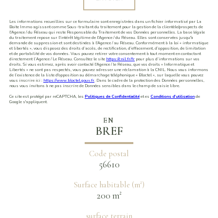
Les informations recueillies sur ce formulaire sont enregistrées dans un fichier informatisé par La
Boite Immo agissant comme Sous-traitant du traitement pour la gestion de la clientèle/prospects de
l'Agence / du Réseau qui reste Responsable du Traitement de vos Données personnelles. La base légale
du traitement repose sur l'intérêt légitime de l'Agence / du Réseau. Elles sont conservées jusqu'à
demande de suppression et sont destinées à l'Agence / au Réseau. Conformément à la loi « informatique
et libertés », vous disposez des droits d’accès, de rectification, d’effacement, d’opposition, de limitation
et de portabilité de vos données. Vous pouvez retirer votre consentement à tout moment en contactant
directement l’Agence / Le Réseau. Consultez le site
https://cnil.fr/fr
pour plus d’informations sur vos
droits. Si vous estimez, après avoir contacté l'Agence / le Réseau, que vos droits « Informatique et
Libertés » ne sont pas respectés, vous pouvez adresser une réclamation à la CNIL. Nous vous informons
de l’existence de la liste d'opposition au démarchage téléphonique « Bloctel », sur laquelle vous pouvez
vous inscrire ici :
https://www.bloctel.gouv.fr
. Dans le cadre de la protection des Données personnelles,
nous vous invitons à ne pas inscrire de Données sensibles dans le champ de saisie libre.
Ce site est protégé par reCAPTCHA, les
Politiques de Confidentialité
et es
Conditions d'utilisation
de
Google s'appliquent.
EN
BREF
Code postal
56610
Surface habitable (m²)
200 m²
surface terrain