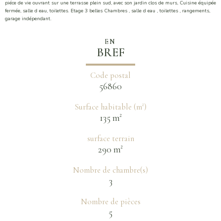
piéce de vie ouvrant sur une terrasse plein sud, avec son jardin clos de murs, Cuisine équipée
fermée, salle d eau, toilettes. Etage 3 belles Chambres , salle d eau , toilettes , rangements,
garage indépendant.
EN
BREF
Code postal
56860
Surface habitable (m²)
135 m²
surface terrain
290 m²
Nombre de chambre(s)
3
Nombre de pièces
5