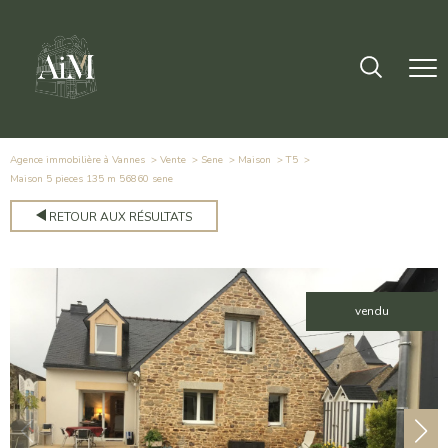
Agence immobilière à Vannes
Vente
Sene
Maison
T5
maison 5 pieces 135 m 56860 sene
RETOUR AUX RÉSULTATS
vendu