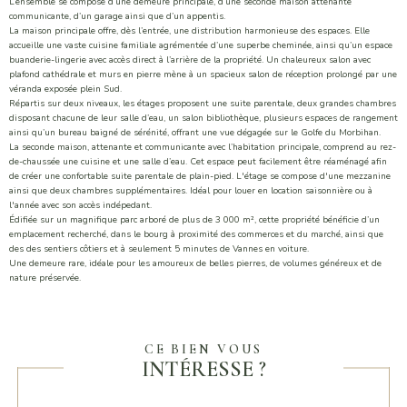
L’ensemble se compose d’une demeure principale, d’une seconde maison attenante
communicante, d’un garage ainsi que d’un appentis.
La maison principale offre, dès l’entrée, une distribution harmonieuse des espaces. Elle
accueille une vaste cuisine familiale agrémentée d’une superbe cheminée, ainsi qu’un espace
buanderie-lingerie avec accès direct à l’arrière de la propriété. Un chaleureux salon avec
plafond cathédrale et murs en pierre mène à un spacieux salon de réception prolongé par une
véranda exposée plein Sud.
Répartis sur deux niveaux, les étages proposent une suite parentale, deux grandes chambres
disposant chacune de leur salle d’eau, un salon bibliothèque, plusieurs espaces de rangement
ainsi qu’un bureau baigné de sérénité, offrant une vue dégagée sur le Golfe du Morbihan.
La seconde maison, attenante et communicante avec l’habitation principale, comprend au rez-
de-chaussée une cuisine et une salle d’eau. Cet espace peut facilement être réaménagé afin
de créer une confortable suite parentale de plain-pied. L'étage se compose d'une mezzanine
ainsi que deux chambres supplémentaires. Idéal pour louer en location saisonnière ou à
l'année avec son accès indépedant.
Édifiée sur un magnifique parc arboré de plus de 3 000 m², cette propriété bénéficie d’un
emplacement recherché, dans le bourg à proximité des commerces et du marché, ainsi que
des des sentiers côtiers et à seulement 5 minutes de
Vannes
en voiture.
Une demeure rare, idéale pour les amoureux de belles pierres, de volumes généreux et de
nature préservée.
CE BIEN VOUS
INTÉRESSE ?