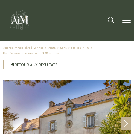
Agence immobilière à Vannes
Vente
Sene
Maison
T9
propriete de caractere bourg 355 m sene
RETOUR AUX RÉSULTATS