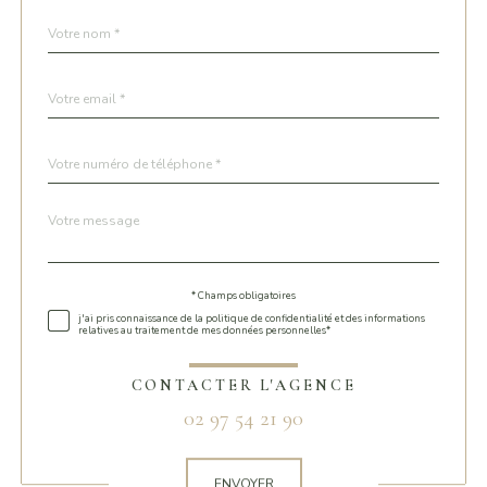
Nom
Fieldset
*
par
défaut
email
*
Téléphone
*
Message
Fieldset
*
par
défaut
* Champs obligatoires
Validation
j'ai pris connaissance de la politique de confidentialité et des informations
relatives au traitement de mes données personnelles*
CONTACTER L'AGENCE
02 97 54 21 90
Validation
ENVOYER