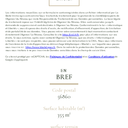
Les informations recueillies sur ce formulaire sont enregistrées dans un fichier informatisé par La
Boite Immo agissant comme Sous-traitant du traitement pour la gestion de la clientèle/prospects de
l'Agence / du Réseau qui reste Responsable du Traitement de vos Données personnelles. La base légale
du traitement repose sur l'intérêt légitime de l'Agence / du Réseau. Elles sont conservées jusqu'à
demande de suppression et sont destinées à l'Agence / au Réseau. Conformément à la loi « informatique
et libertés », vous disposez des droits d’accès, de rectification, d’effacement, d’opposition, de limitation
et de portabilité de vos données. Vous pouvez retirer votre consentement à tout moment en contactant
directement l’Agence / Le Réseau. Consultez le site
https://cnil.fr/fr
pour plus d’informations sur vos
droits. Si vous estimez, après avoir contacté l'Agence / le Réseau, que vos droits « Informatique et
Libertés » ne sont pas respectés, vous pouvez adresser une réclamation à la CNIL. Nous vous informons
de l’existence de la liste d'opposition au démarchage téléphonique « Bloctel », sur laquelle vous pouvez
vous inscrire ici :
https://www.bloctel.gouv.fr
. Dans le cadre de la protection des Données personnelles,
nous vous invitons à ne pas inscrire de Données sensibles dans le champ de saisie libre.
Ce site est protégé par reCAPTCHA, les
Politiques de Confidentialité
et es
Conditions d'utilisation
de
Google s'appliquent.
EN
BREF
Code postal
56860
Surface habitable (m²)
355 m²
surface terrain