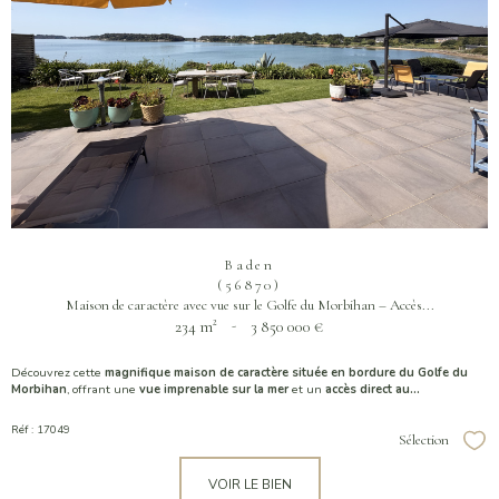
Baden
(56870)
Maison de caractère avec vue sur le Golfe du Morbihan – Accès...
234 m²
-
3 850 000 €
Découvrez cette
magnifique maison de caractère située en bordure du Golfe du
Morbihan
, offrant une
vue imprenable sur la mer
et un
accès direct au...
Réf : 17049
Sélection
Sél
VOIR LE BIEN