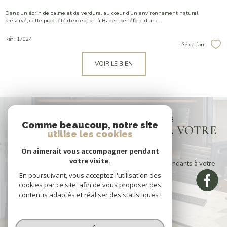
Dans un écrin de calme et de verdure, au cœur d’un environnement naturel
préservé, cette propriété d’exception à Baden bénéficie d’une...
Réf : 17024
Sélection
Sél
VOIR LE BIEN
VOUS N'AVEZ PAS TROUVÉ
Comme beaucoup, notre site
LE BIEN CORRESPONDANT À VOTRE
utilise les cookies
RECHERCHE ?
On aimerait vous accompagner pendant
votre visite.
Créer une alerte email et recevez les biens correspondants à votre
recherche dans votre boîte mail !
En poursuivant, vous acceptez l'utilisation des
cookies par ce site, afin de vous proposer des
contenus adaptés et réaliser des statistiques !
CRÉER L'ALERTE