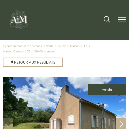
Agence immobilière à Vannes
Vente
Auray
Maison
T6
maison 6 pieces 165 m 56400 pluneret
RETOUR AUX RÉSULTATS
vendu