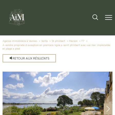
Agence immobilière à Vannes
Vente
St philibert
Maison
T7
a vendre propriete d exception en premiere ligne a saint philibert avec vue mer imprenable
et plage a pied
RETOUR AUX RÉSULTATS