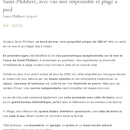
Saint-Philibert, avec vue mer imprenable et plage à
pied
Saint-Philibert (56470)
Réf : 16935
Située à Saint-Philibert,
en bord de mer
, cette
propriété unique de 260 m²
offre un cadre
de vie rare et privilégié, face à l’océan.
En première ligne
, elle bénéficie d’une
vue panoramique exceptionnelle sur la mer et
l’anse de Saint-Philiber
t, à contempler au quotidien. Vous apprécierez la proximité
immédiate de la plage située à cinq minutes à pied, et du club de voile.
Nichée au cœur d’un jardin arboré de plus de 3500 m2, cette propriété qui conjugue charme
et modernité vous séduira par ses
beaux volumes
et son atmosphère chaleureuse. Le
séjour, spacieux et lumineux
, est sublimé par une
cheminée en pierre
, idéal pour les
soirées d’hiver. Une
cuisine indépendante
vient compléter cet espace convivial.
Le rez-de-chaussée comprend également une
suite parentale avec salle de bains
, ainsi
qu’un
grand bureau-bibliothèque
, parfait pour le télétravail ou les amateurs de lecture.
A l’étage, vous découvrirez
quatre belles chambres spacieuses
, une
salle de bains
et
une
salle d’eau
, offrant confort et intimité à toute la famille.
Côté pratique : une
buanderie
, un
garage
, un
préau
et un
beau terrain arboré