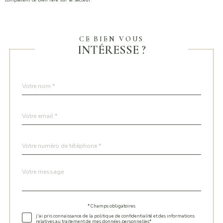
complètent ce bien rare sur le secteur.
CE BIEN VOUS
INTÉRESSE ?
Nom
Fieldset
*
par
défaut
email
*
Téléphone
*
Message
Fieldset
*
par
défaut
* Champs obligatoires
Validation
j'ai pris connaissance de la politique de confidentialité et des informations
relatives au traitement de mes données personnelles*