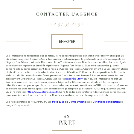
CONTACTER L'AGENCE
02 97 54 21 90
Validation
ENVOYER
Les informations recueillies sur ce formulaire sont enregistrées dans un fichier informatisé par La
Boite Immo agissant comme Sous-traitant du traitement pour la gestion de la clientèle/prospects de
l'Agence / du Réseau qui reste Responsable du Traitement de vos Données personnelles. La base légale
du traitement repose sur l'intérêt légitime de l'Agence / du Réseau. Elles sont conservées jusqu'à
demande de suppression et sont destinées à l'Agence / au Réseau. Conformément à la loi « informatique
et libertés », vous disposez des droits d’accès, de rectification, d’effacement, d’opposition, de limitation
et de portabilité de vos données. Vous pouvez retirer votre consentement à tout moment en contactant
directement l’Agence / Le Réseau. Consultez le site
https://cnil.fr/fr
pour plus d’informations sur vos
droits. Si vous estimez, après avoir contacté l'Agence / le Réseau, que vos droits « Informatique et
Libertés » ne sont pas respectés, vous pouvez adresser une réclamation à la CNIL. Nous vous informons
de l’existence de la liste d'opposition au démarchage téléphonique « Bloctel », sur laquelle vous pouvez
vous inscrire ici :
https://www.bloctel.gouv.fr
. Dans le cadre de la protection des Données personnelles,
nous vous invitons à ne pas inscrire de Données sensibles dans le champ de saisie libre.
Ce site est protégé par reCAPTCHA, les
Politiques de Confidentialité
et es
Conditions d'utilisation
de
Google s'appliquent.
EN
BREF