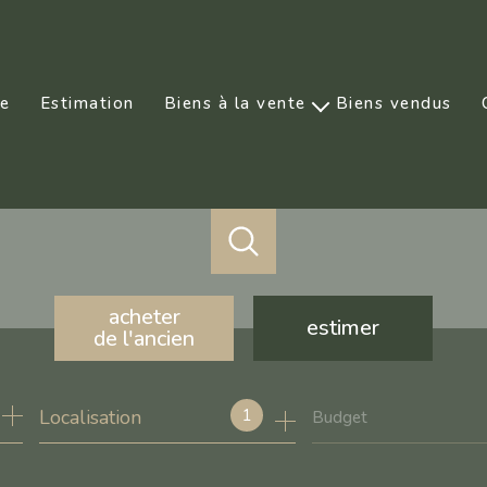
ce
Estimation
Biens à la vente
Biens vendus
Prestige
acheter
estimer
de l'ancien
de l'ancien
1
Localisation
Budget
de l'immo pro