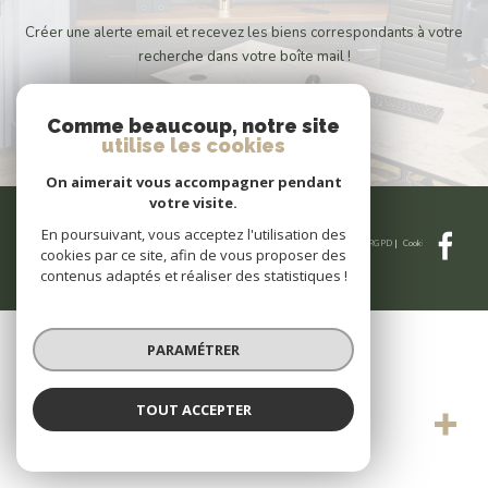
Créer une alerte email et recevez les biens correspondants à votre
recherche dans votre boîte mail !
CRÉER L'ALERTE
Comme beaucoup, notre site
utilise les cookies
On aimerait vous accompagner pendant
votre visite.
En poursuivant, vous acceptez l'utilisation des
© 2026 | Tous droits réservés | Traduction powered by Google |
Nos honoraires
Plan du site
Mentions légales
Admin
Partenaires
Politique RGPD
Cookies
cookies par ce site, afin de vous proposer des
contenus adaptés et réaliser des statistiques !
PARAMÉTRER
TOUT ACCEPTER