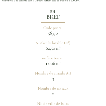
chambres, une salle de bains. Garage. Terrain clos et arboré de 1000m².
EN
BREF
Code postal
56370
Surface habitable (m²)
82,50 m²
surface terrain
1 006 m²
Nombre de chambre(s)
3
Nombre de niveaux
2
Nb de salle de bains