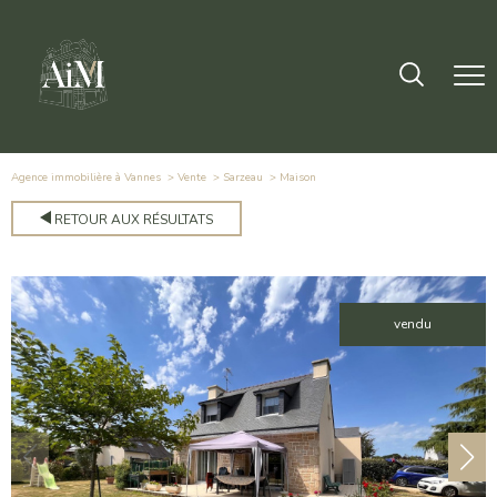
Agence immobilière à Vannes
Vente
Sarzeau
maison
RETOUR AUX RÉSULTATS
vendu