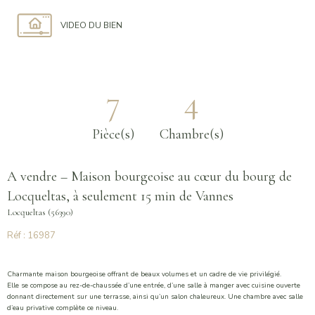
VIDEO DU BIEN
7
4
Pièce(s)
Chambre(s)
A vendre – Maison bourgeoise au cœur du bourg de
Locqueltas, à seulement 15 min de Vannes
Locqueltas (56390)
Réf : 16987
Charmante maison bourgeoise offrant de beaux volumes et un cadre de vie privilégié.
Elle se compose au rez-de-chaussée d’une entrée, d’une salle à manger avec cuisine ouverte
donnant directement sur une terrasse, ainsi qu’un salon chaleureux. Une chambre avec salle
d’eau privative complète ce niveau.