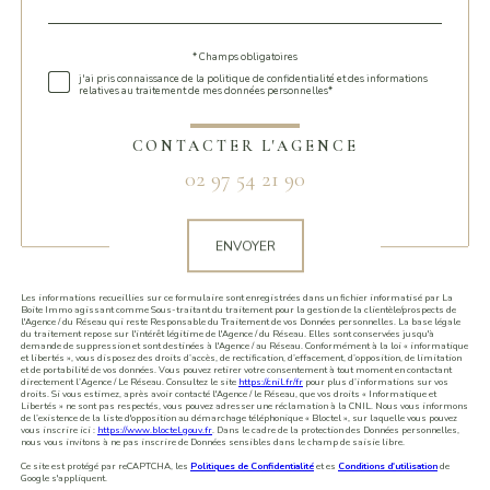
défaut
* Champs obligatoires
Validation
j'ai pris connaissance de la politique de confidentialité et des informations
relatives au traitement de mes données personnelles*
CONTACTER L'AGENCE
02 97 54 21 90
Validation
ENVOYER
Les informations recueillies sur ce formulaire sont enregistrées dans un fichier informatisé par La
Boite Immo agissant comme Sous-traitant du traitement pour la gestion de la clientèle/prospects de
l'Agence / du Réseau qui reste Responsable du Traitement de vos Données personnelles. La base légale
du traitement repose sur l'intérêt légitime de l'Agence / du Réseau. Elles sont conservées jusqu'à
demande de suppression et sont destinées à l'Agence / au Réseau. Conformément à la loi « informatique
et libertés », vous disposez des droits d’accès, de rectification, d’effacement, d’opposition, de limitation
et de portabilité de vos données. Vous pouvez retirer votre consentement à tout moment en contactant
directement l’Agence / Le Réseau. Consultez le site
https://cnil.fr/fr
pour plus d’informations sur vos
droits. Si vous estimez, après avoir contacté l'Agence / le Réseau, que vos droits « Informatique et
Libertés » ne sont pas respectés, vous pouvez adresser une réclamation à la CNIL. Nous vous informons
de l’existence de la liste d'opposition au démarchage téléphonique « Bloctel », sur laquelle vous pouvez
vous inscrire ici :
https://www.bloctel.gouv.fr
. Dans le cadre de la protection des Données personnelles,
nous vous invitons à ne pas inscrire de Données sensibles dans le champ de saisie libre.
Ce site est protégé par reCAPTCHA, les
Politiques de Confidentialité
et es
Conditions d'utilisation
de
Google s'appliquent.