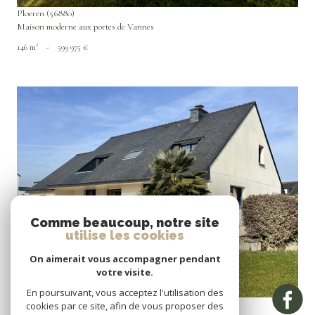
Ploeren (56880)
Maison moderne aux portes de Vannes
146 m²
-
599 975 €
VOIR LE BIEN
Comme beaucoup, notre site
utilise les cookies
On aimerait vous accompagner pendant
votre visite.
En poursuivant, vous acceptez l'utilisation des
Surzur (56450)
cookies par ce site, afin de vous proposer des