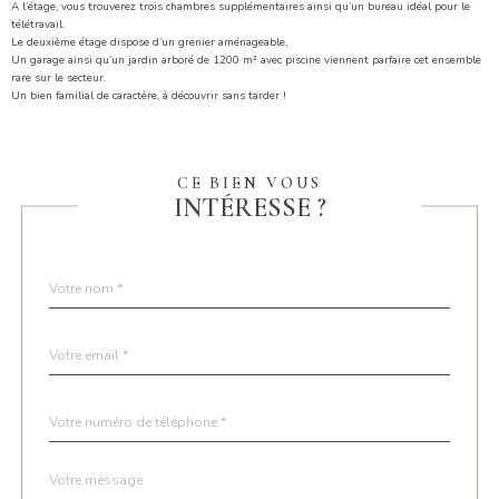
A l’étage, vous trouverez trois chambres supplémentaires ainsi qu’un bureau idéal pour le
télétravail.
Le deuxième étage dispose d’un grenier aménageable,
Un garage ainsi qu’un jardin arboré de 1200 m² avec piscine viennent parfaire cet ensemble
rare sur le secteur.
Un bien familial de caractère, à découvrir sans tarder !
CE BIEN VOUS
INTÉRESSE ?
Nom
Fieldset
*
par
défaut
email
*
Téléphone
*
Message
Fieldset
*
par