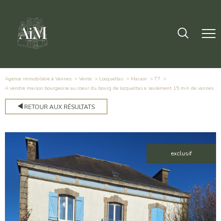
Agence immobilière à Vannes
Vente
Locqueltas
Maison
T7
a vendre maison bourgeoise au coeur du bourg de locqueltas a seulement 15 min de vannes
RETOUR AUX RÉSULTATS
exclusif