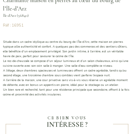
Charmante maison en pierres au cœur du bourg de
l’Île-d’Arz
Île-d'Arz (56840)
Réf : 16951
Située dans un cadre idyllique au centre du bourg de l’Île-d’Arz, cette maison en pierres
typique allie authenticité et confort. A quelques pas des commerces et des sentiers côtiers,
elle bénéficie d'un emplacement privilégié. Son jardin intime, à l’arrière, est un véritable
havre de paix, parfait pour savourer le calme de l'île.
Le rez-de-chaussée se compose d'un séjour lumineux et d’un salon chaleureux, ainsi qu’une
cuisine ouverte avec son coin salle à manger. Une salle d’eau complète ce niveau.
A l’étage, deux chambres spacieuses et lumineuses offrent un cadre agréable, tandis qu’au
second étage, une troisième chambre sous combles vient parfaire l’espace nuit.
A l’arrière de la maison, une cour privative sans vis-à-vis vous réserve un agréable moment
de détente, avec en bonus un appentis en pierre, idéal pour le stockage ou un atelier.
Un bien rare et recherché, tant pour une résidence principale que secondaire, offrant à la fois
calme et proximité des activités insulaires.
CE BIEN VOUS
INTÉRESSE ?