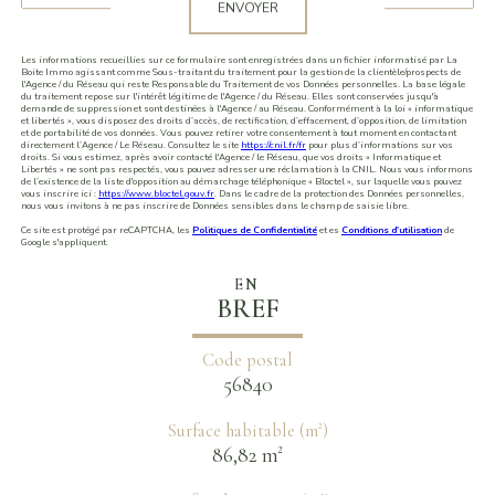
ENVOYER
Les informations recueillies sur ce formulaire sont enregistrées dans un fichier informatisé par La
Boite Immo agissant comme Sous-traitant du traitement pour la gestion de la clientèle/prospects de
l'Agence / du Réseau qui reste Responsable du Traitement de vos Données personnelles. La base légale
du traitement repose sur l'intérêt légitime de l'Agence / du Réseau. Elles sont conservées jusqu'à
demande de suppression et sont destinées à l'Agence / au Réseau. Conformément à la loi « informatique
et libertés », vous disposez des droits d’accès, de rectification, d’effacement, d’opposition, de limitation
et de portabilité de vos données. Vous pouvez retirer votre consentement à tout moment en contactant
directement l’Agence / Le Réseau. Consultez le site
https://cnil.fr/fr
pour plus d’informations sur vos
droits. Si vous estimez, après avoir contacté l'Agence / le Réseau, que vos droits « Informatique et
Libertés » ne sont pas respectés, vous pouvez adresser une réclamation à la CNIL. Nous vous informons
de l’existence de la liste d'opposition au démarchage téléphonique « Bloctel », sur laquelle vous pouvez
vous inscrire ici :
https://www.bloctel.gouv.fr
. Dans le cadre de la protection des Données personnelles,
nous vous invitons à ne pas inscrire de Données sensibles dans le champ de saisie libre.
Ce site est protégé par reCAPTCHA, les
Politiques de Confidentialité
et es
Conditions d'utilisation
de
Google s'appliquent.
EN
BREF
Code postal
56840
Surface habitable (m²)
86,82 m²