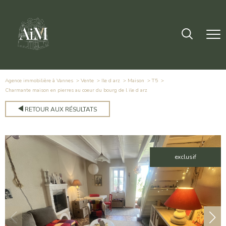
Agence immobilière à Vannes
Vente
Ile d arz
Maison
T5
charmante maison en pierres au coeur du bourg de l ile d arz
RETOUR AUX RÉSULTATS
exclusif