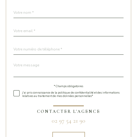
Nom
Fieldset
*
par
défaut
email
*
Téléphone
*
Message
Fieldset
*
par
défaut
* Champs obligatoires
Validation
j'ai pris connaissance de la politique de confidentialité et des informations
relatives au traitement de mes données personnelles*
CONTACTER L'AGENCE
02 97 54 21 90
Validation