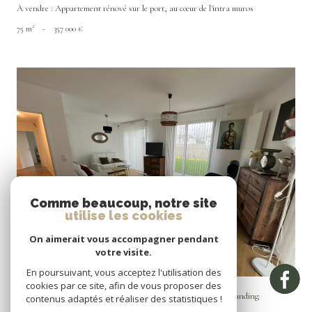
À vendre : Appartement rénové sur le port, au cœur de l'intra muros
75 m²
-
357 000 €
VOIR LE BIEN
Comme beaucoup, notre site
utilise les cookies
On aimerait vous accompagner pendant
votre visite.
En poursuivant, vous acceptez l'utilisation des
Vannes (56000)
cookies par ce site, afin de vous proposer des
Appartement récent trois pièces dans une résidence neuve de standing
contenus adaptés et réaliser des statistiques !