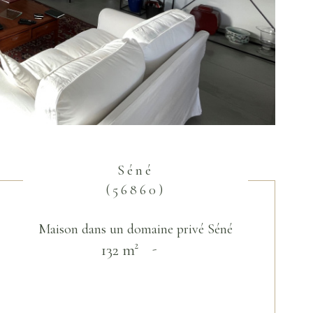
Séné
(56860)
Maison dans un domaine privé Séné
132 m²
-