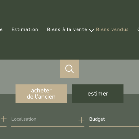
ce
Estimation
Biens à la vente
Biens vendus
Prestige
acheter
estimer
de l'ancien
de l'ancien
Budget
de l'immo pro