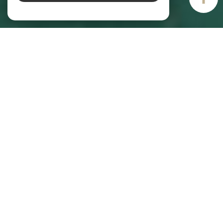
AIM IMMOBILIER
Agence immobilière à Vannes
Pour tous vos projets immobiliers à Vannes, faites confiance à AIM
Immobilier. Les experts de notre
agence immobilière à Vannes
sont à votre
écoute pour répondre à vos besoins. Notre agence est spécialisée dans
l’achat, la vente, la location et l’estimation de maisons, d’appartements et
de terrains à bâtir avec plus de 30 ans d’expérience. Lancez dès maintenant
votre recherche et sélectionnez les annonces en fonction de votre budget,
de votre localisation et de la superficie souhaitée.
Immobilier à Vannes : découvrez nos
services !
AIM Immobilier est votre agence immobilière à Vannes et votre partenaire de