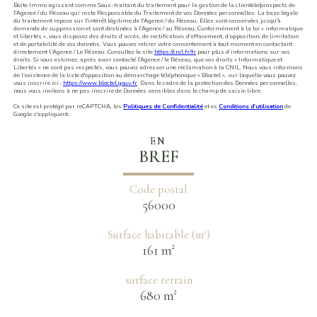
Boite Immo agissant comme Sous-traitant du traitement pour la gestion de la clientèle/prospects de
l'Agence / du Réseau qui reste Responsable du Traitement de vos Données personnelles. La base légale
du traitement repose sur l'intérêt légitime de l'Agence / du Réseau. Elles sont conservées jusqu'à
demande de suppression et sont destinées à l'Agence / au Réseau. Conformément à la loi « informatique
et libertés », vous disposez des droits d’accès, de rectification, d’effacement, d’opposition, de limitation
et de portabilité de vos données. Vous pouvez retirer votre consentement à tout moment en contactant
directement l’Agence / Le Réseau. Consultez le site
https://cnil.fr/fr
pour plus d’informations sur vos
droits. Si vous estimez, après avoir contacté l'Agence / le Réseau, que vos droits « Informatique et
Libertés » ne sont pas respectés, vous pouvez adresser une réclamation à la CNIL. Nous vous informons
de l’existence de la liste d'opposition au démarchage téléphonique « Bloctel », sur laquelle vous pouvez
vous inscrire ici :
https://www.bloctel.gouv.fr
. Dans le cadre de la protection des Données personnelles,
nous vous invitons à ne pas inscrire de Données sensibles dans le champ de saisie libre.
Ce site est protégé par reCAPTCHA, les
Politiques de Confidentialité
et es
Conditions d'utilisation
de
Google s'appliquent.
EN
BREF
Code postal
56000
Surface habitable (m²)
161 m²
surface terrain
680 m²