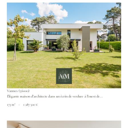
VOIR LE BIEN
Vannes (56000)
Élégante maison d’architecte dans un écrin de verdure à l’ouest de...
173 m²
-
1 287 500 €