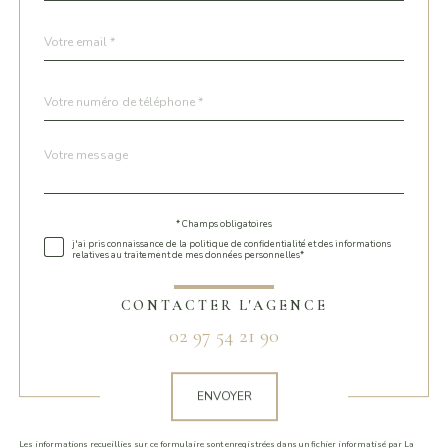
défaut
email
*
Téléphone
*
Message
Fieldset
*
par
défaut
* Champs obligatoires
Validation
j'ai pris connaissance de la politique de confidentialité et des informations
relatives au traitement de mes données personnelles*
CONTACTER L'AGENCE
02 97 54 21 90
Validation
ENVOYER
Les informations recueillies sur ce formulaire sont enregistrées dans un fichier informatisé par La