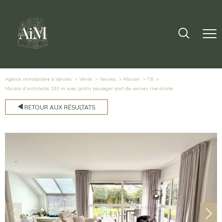
Agence immobilière à Vannes
Vente
Vannes
Maison
T6
maison d architecte 161 m avec jardin paysager port de vannes rive droite
RETOUR AUX RÉSULTATS