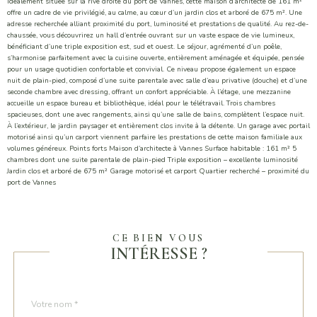
Idéalement située sur la rive droite du port de Vannes, cette maison d’architecte de 161 m²
offre un cadre de vie privilégié, au calme, au cœur d’un jardin clos et arboré de 675 m². Une
adresse recherchée alliant proximité du port, luminosité et prestations de qualité. Au rez-de-
chaussée, vous découvrirez un hall d’entrée ouvrant sur un vaste espace de vie lumineux,
bénéficiant d’une triple exposition est, sud et ouest. Le séjour, agrémenté d’un poêle,
s’harmonise parfaitement avec la cuisine ouverte, entièrement aménagée et équipée, pensée
pour un usage quotidien confortable et convivial. Ce niveau propose également un espace
nuit de plain-pied, composé d’une suite parentale avec salle d’eau privative (douche) et d’une
seconde chambre avec dressing, offrant un confort appréciable. À l’étage, une mezzanine
accueille un espace bureau et bibliothèque, idéal pour le télétravail. Trois chambres
spacieuses, dont une avec rangements, ainsi qu’une salle de bains, complètent l’espace nuit.
À l’extérieur, le jardin paysager et entièrement clos invite à la détente. Un garage avec portail
motorisé ainsi qu’un carport viennent parfaire les prestations de cette maison familiale aux
volumes généreux. Points forts Maison d’architecte à Vannes Surface habitable : 161 m² 5
chambres dont une suite parentale de plain-pied Triple exposition – excellente luminosité
Jardin clos et arboré de 675 m² Garage motorisé et carport Quartier recherché – proximité du
port de Vannes
CE BIEN VOUS
INTÉRESSE ?
Nom
Fieldset
*
par