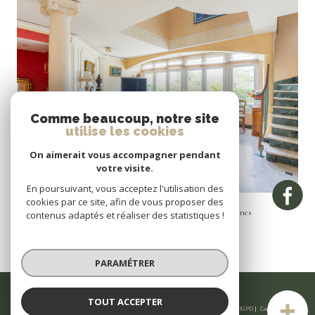
VOIR LE BIEN
Comme beaucoup, notre site
utilise les cookies
On aimerait vous accompagner pendant
votre visite.
En poursuivant, vous acceptez l'utilisation des
Vannes (56000)
cookies par ce site, afin de vous proposer des
Maison de ville de prestige à vendre Quartier historique de Vannes
contenus adaptés et réaliser des statistiques !
175 m²
-
1 150 000 €
PARAMÉTRER
TOUT ACCEPTER
© 2026 | Tous droits réservés | Traduction powered by Google |
Nos honoraires
Plan du site
Mentions légales
Admin
Partenaires
Politique RGPD
Cookies