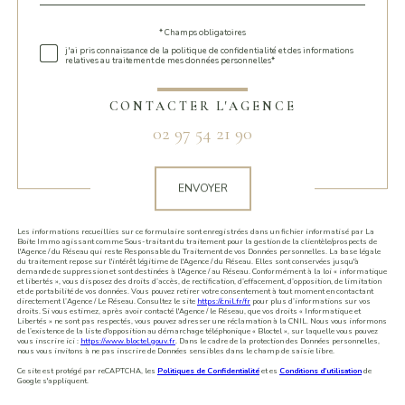
défaut
* Champs obligatoires
Validation
j'ai pris connaissance de la politique de confidentialité et des informations
relatives au traitement de mes données personnelles*
CONTACTER L'AGENCE
02 97 54 21 90
Validation
ENVOYER
Les informations recueillies sur ce formulaire sont enregistrées dans un fichier informatisé par La
Boite Immo agissant comme Sous-traitant du traitement pour la gestion de la clientèle/prospects de
l'Agence / du Réseau qui reste Responsable du Traitement de vos Données personnelles. La base légale
du traitement repose sur l'intérêt légitime de l'Agence / du Réseau. Elles sont conservées jusqu'à
demande de suppression et sont destinées à l'Agence / au Réseau. Conformément à la loi « informatique
et libertés », vous disposez des droits d’accès, de rectification, d’effacement, d’opposition, de limitation
et de portabilité de vos données. Vous pouvez retirer votre consentement à tout moment en contactant
directement l’Agence / Le Réseau. Consultez le site
https://cnil.fr/fr
pour plus d’informations sur vos
droits. Si vous estimez, après avoir contacté l'Agence / le Réseau, que vos droits « Informatique et
Libertés » ne sont pas respectés, vous pouvez adresser une réclamation à la CNIL. Nous vous informons
de l’existence de la liste d'opposition au démarchage téléphonique « Bloctel », sur laquelle vous pouvez
vous inscrire ici :
https://www.bloctel.gouv.fr
. Dans le cadre de la protection des Données personnelles,
nous vous invitons à ne pas inscrire de Données sensibles dans le champ de saisie libre.
Ce site est protégé par reCAPTCHA, les
Politiques de Confidentialité
et es
Conditions d'utilisation
de
Google s'appliquent.