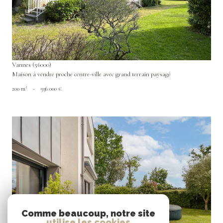
Vannes (56000)
Maison à vendre proche centre-ville avec grand terrain paysagé
200 m²
-
936 000 €
VOIR LE BIEN
Comme beaucoup, notre site
utilise les cookies