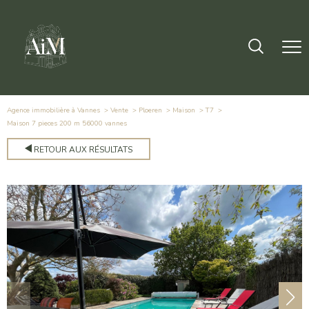
Agence immobilière à Vannes
Vente
Ploeren
Maison
T7
maison 7 pieces 200 m 56000 vannes
RETOUR AUX RÉSULTATS