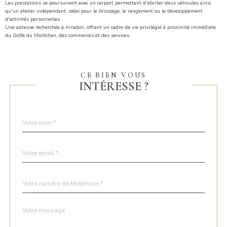
Les prestations se poursuivent avec un carport permettant d'abriter deux véhicules ainsi
qu'un atelier indépendant, idéal pour le bricolage, le rangement ou le développement
d'activités personnelles.
Une adresse recherchée à Arradon, offrant un cadre de vie privilégié à proximité immédiate
du Golfe du Morbihan, des commerces et des services.
CE BIEN VOUS
INTÉRESSE ?
Nom
Fieldset
*
par
défaut
email
*
Téléphone
*
Message
Fieldset
*
par