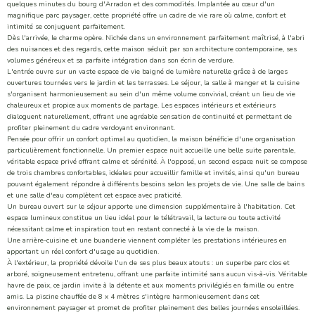
quelques minutes du bourg d'Arradon et des commodités. Implantée au cœur d'un
magnifique parc paysager, cette propriété offre un cadre de vie rare où calme, confort et
intimité se conjuguent parfaitement.
Dès l'arrivée, le charme opère. Nichée dans un environnement parfaitement maîtrisé, à l'abri
des nuisances et des regards, cette maison séduit par son architecture contemporaine, ses
volumes généreux et sa parfaite intégration dans son écrin de verdure.
L'entrée ouvre sur un vaste espace de vie baigné de lumière naturelle grâce à de larges
ouvertures tournées vers le jardin et les terrasses. Le séjour, la salle à manger et la cuisine
s'organisent harmonieusement au sein d'un même volume convivial, créant un lieu de vie
chaleureux et propice aux moments de partage. Les espaces intérieurs et extérieurs
dialoguent naturellement, offrant une agréable sensation de continuité et permettant de
profiter pleinement du cadre verdoyant environnant.
Pensée pour offrir un confort optimal au quotidien, la maison bénéficie d'une organisation
particulièrement fonctionnelle. Un premier espace nuit accueille une belle suite parentale,
véritable espace privé offrant calme et sérénité. À l'opposé, un second espace nuit se compose
de trois chambres confortables, idéales pour accueillir famille et invités, ainsi qu'un bureau
pouvant également répondre à différents besoins selon les projets de vie. Une salle de bains
et une salle d'eau complètent cet espace avec praticité.
Un bureau ouvert sur le séjour apporte une dimension supplémentaire à l'habitation. Cet
espace lumineux constitue un lieu idéal pour le télétravail, la lecture ou toute activité
nécessitant calme et inspiration tout en restant connecté à la vie de la maison.
Une arrière-cuisine et une buanderie viennent compléter les prestations intérieures en
apportant un réel confort d'usage au quotidien.
À l'extérieur, la propriété dévoile l'un de ses plus beaux atouts : un superbe parc clos et
arboré, soigneusement entretenu, offrant une parfaite intimité sans aucun vis-à-vis. Véritable
havre de paix, ce jardin invite à la détente et aux moments privilégiés en famille ou entre
amis. La piscine chauffée de 8 x 4 mètres s'intègre harmonieusement dans cet
environnement paysager et promet de profiter pleinement des belles journées ensoleillées.