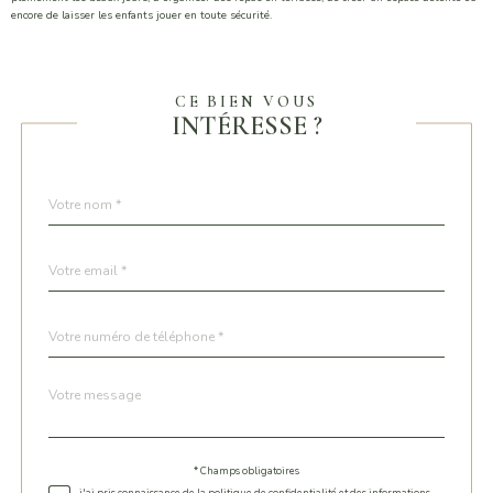
encore de laisser les enfants jouer en toute sécurité.
CE BIEN VOUS
INTÉRESSE ?
Nom
Fieldset
*
par
défaut
email
*
Téléphone
*
Message
Fieldset
*
par
défaut
* Champs obligatoires
Validation