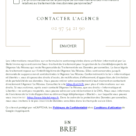
j'ai pris connaissance de la politique de confidentialité et des informations
relatives au traitement de mes données personnelles*
CONTACTER L'AGENCE
02 97 54 21 90
Validation
ENVOYER
Les informations recueillies sur ce formulaire sont enregistrées dans un fichier informatisé par La
Boite Immo agissant comme Sous-traitant du traitement pour la gestion de la clientèle/prospects de
l'Agence / du Réseau qui reste Responsable du Traitement de vos Données personnelles. La base légale
du traitement repose sur l'intérêt légitime de l'Agence / du Réseau. Elles sont conservées jusqu'à
demande de suppression et sont destinées à l'Agence / au Réseau. Conformément à la loi « informatique
et libertés », vous disposez des droits d’accès, de rectification, d’effacement, d’opposition, de limitation
et de portabilité de vos données. Vous pouvez retirer votre consentement à tout moment en contactant
directement l’Agence / Le Réseau. Consultez le site
https://cnil.fr/fr
pour plus d’informations sur vos
droits. Si vous estimez, après avoir contacté l'Agence / le Réseau, que vos droits « Informatique et
Libertés » ne sont pas respectés, vous pouvez adresser une réclamation à la CNIL. Nous vous informons
de l’existence de la liste d'opposition au démarchage téléphonique « Bloctel », sur laquelle vous pouvez
vous inscrire ici :
https://www.bloctel.gouv.fr
. Dans le cadre de la protection des Données personnelles,
nous vous invitons à ne pas inscrire de Données sensibles dans le champ de saisie libre.
Ce site est protégé par reCAPTCHA, les
Politiques de Confidentialité
et es
Conditions d'utilisation
de
Google s'appliquent.
EN
BREF