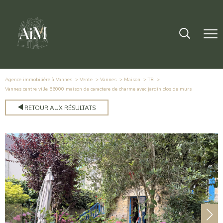
Agence immobilière à Vannes
Vente
Vannes
Maison
T8
vannes centre ville 56000 maison de caractere de charme avec jardin clos de murs
RETOUR AUX RÉSULTATS