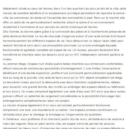
Idéalement située au cœur de Vannes, dans l'un des quartiers les plus prisés de la ville, cette
maison de caractère bénéficie d'un emplacement privilégié permettant de rejoindre le centre-
ville, les commerces, les écoles et l'ensemble des commodités à pied. Rare sur le marché, elle
offre un cadre de vie particulièrement recherché, alliant le calme d'un environnement
résidentiel à l'animation et aux services du centre historique de Vannes.
Dès l'entrée, le charme opère grâce à la luminosité des pièces et à l'authenticité préservée de
cette demeure familiale. Le rez-de-chaussée s'organise autour d'une vaste entrée distribuant
harmonieusement les différents espaces de vie. Vous découvrirez un séjour-salon idéal pour
recevoir famille et amis dans une atmosphère conviviale. La cuisine aménagée équipée,
fonctionnelle et agréable, complète cet espace de vie. Un bureau, pouvant facilement être
transformé en chambre selon les besoins, ainsi qu'un WC indépendant viennent parfaire ce
niveau.
Au premier étage, l'espace nuit révèle quatre belles chambres aux dimensions confortables,
offrant chacune de nombreuses possibilités d'aménagement. L'une d'elles, traversante et
bénéficiant d'une double exposition, profite d'une luminosité particulièrement appréciable
tout au long de la journée. Une salle de bains ainsi qu'un WC séparé complètent cet étage.
Le deuxième niveau poursuit la découverte avec deux chambres supplémentaires, idéales
pour accueillir une grande famille, des invités ou aménager des espaces dédiés au télétravail
et aux loisirs. Ce niveau comprend également une salle d'eau avec WC ainsi que deux vastes
greniers offrant un potentiel de rangement considérable ou la possibilité d'envisager des
aménagements complémentaires selon vos projets.
La maison dispose également d'un sous-sol complet particulièrement fonctionnel
comprenant une cave, une buanderie et un atelier. Ces espaces annexes constituent un
véritable atout pour le stockage, le bricolage ou l'organisation du quotidien.
À l'extérieur, vous profiterez d'un charmant jardin clos de murs, véritable écrin de verdure à
l'abri des regards. Rare en plein centre-ville, cet espace intimiste permet de savourer
pleinement les beaux jours, d'organiser des repas en terrasse, de créer un espace détente ou