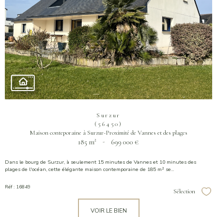
Surzur
(56450)
Maison conteporaine à Surzur-Proximité de Vannes et des plages
185 m²
-
699 000 €
Dans le bourg de Surzur, à seulement 15 minutes de Vannes et 10 minutes des
plages de l'océan, cette élégante maison contemporaine de 185 m² se...
Réf : 16849
Sélection
Sél
VOIR LE BIEN