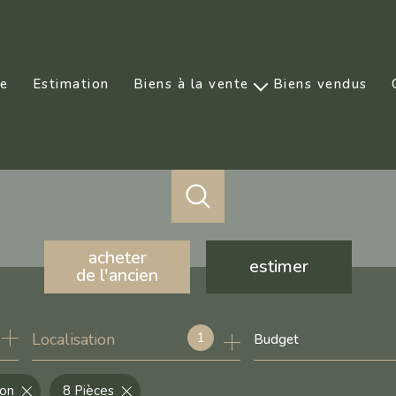
ce
Estimation
Biens à la vente
Biens vendus
Prestige
acheter
estimer
de l'ancien
de l'ancien
1
Localisation
Budget
de l'immo pro
don
8 Pièces