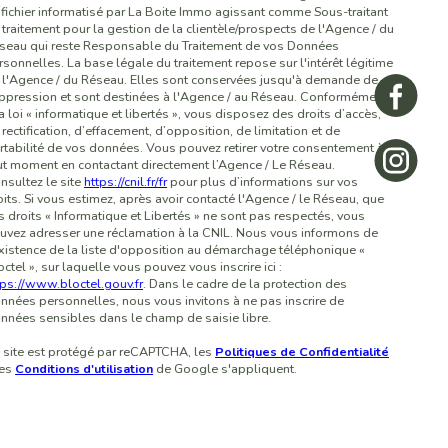
 fichier informatisé par La Boite Immo agissant comme Sous-traitant
 traitement pour la gestion de la clientèle/prospects de l'Agence / du
seau qui reste Responsable du Traitement de vos Données
rsonnelles. La base légale du traitement repose sur l'intérêt légitime
 l'Agence / du Réseau. Elles sont conservées jusqu'à demande de
ppression et sont destinées à l'Agence / au Réseau. Conformément
la loi « informatique et libertés », vous disposez des droits d’accès,
 rectification, d’effacement, d’opposition, de limitation et de
rtabilité de vos données. Vous pouvez retirer votre consentement à
ut moment en contactant directement l’Agence / Le Réseau.
nsultez le site
https://cnil.fr/fr
pour plus d’informations sur vos
oits. Si vous estimez, après avoir contacté l'Agence / le Réseau, que
s droits « Informatique et Libertés » ne sont pas respectés, vous
uvez adresser une réclamation à la CNIL. Nous vous informons de
existence de la liste d'opposition au démarchage téléphonique «
octel », sur laquelle vous pouvez vous inscrire ici :
tps://www.bloctel.gouv.fr
. Dans le cadre de la protection des
nnées personnelles, nous vous invitons à ne pas inscrire de
nnées sensibles dans le champ de saisie libre.
 site est protégé par reCAPTCHA, les
Politiques de Confidentialité
 es
Conditions d'utilisation
de Google s'appliquent.