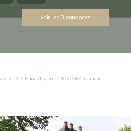
voir les
3
annonces
son
T8
maison 8 pieces 190 m 56610 arradon