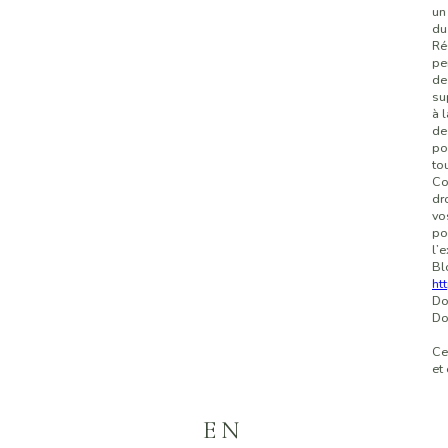
un
du
Ré
pe
de
su
à 
de
po
to
Co
dr
vo
po
l’
Bl
ht
Do
Do
Ce
et
EN