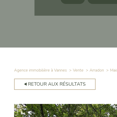
Agence immobilière à Vannes
Vente
Arradon
Mai
RETOUR AUX RÉSULTATS