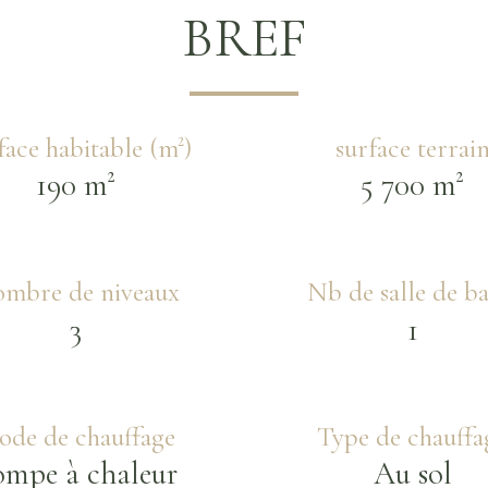
BREF
face habitable (m²)
surface terrai
190 m²
5 700 m²
mbre de niveaux
Nb de salle de ba
3
1
de de chauffage
Type de chauffa
ompe à chaleur
Au sol