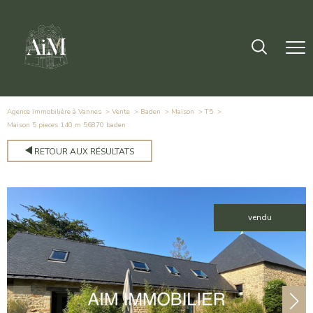
Agence immobilière à Vannes
Vente
Baden
Maison
T5
maison 5 pieces 140 m 56870 baden
RETOUR AUX RÉSULTATS
vendu