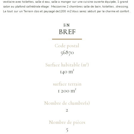
vestiaire avec toilettes, salle d eau, salle a manger sur une cuisine ouverte équipée, 1 grand
salon au plafond cathédrale étage : Mezzanine 2 chambres salle de bain, toilettes , dressing.
Le tout sur un Terrain clos et paysagé de1200 m2.Vous serez séduit par le charme et confort .
EN
BREF
Code postal
56870
Surface habitable (m²)
140 m²
surface terrain
1 200 m²
Nombre de chambre(s)
2
Nombre de pièces
5