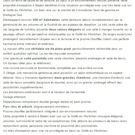
Dans un écrin de calme et de verdure, au cœur d’un environnement naturel préservé, cette
propriété d’exception à Baden bénéficie d’une situation privilégiée avec une très belle vue sur
le Golfe du Morbihan. Un bien rare sur le marché de l’immobilier haut de gamme en
Bretagne Sud.
Développant environ
300 m² habitables
, cette demeure séduit immédiatement par la
générosité de ses volumes et la fluidité de ses espaces de réception. La très vaste pièce de
vie, baignée de lumière, accueille
deux salons élégants
et une salle à manger ouverte sur le
paysage, offrant une perspective remarquable sur le Golfe du Morbihan. De larges ouvertures
prolongent naturellement l’espace vers la terrasse et la piscine chauffée, créant une parfaite
harmonie entre intérieur et extérieur.
La maison offre une
véritable vie de plain-pied
, particulièrement recherchée pour un
confort quotidien optimal. Le rez-de-chaussée comprend :
Une spacieuse
suite parentale
avec vaste chambre, placards aménagés et salle de bains,
Un bureau idéal pour le télétravail,
Une cuisine conviviale et fonctionnelle, complétée par une arrière-cuisine.
À l’étage, une mezzanine généreuse peut accueillir un salon bibliothèque ou un espace
détente. Vous y trouverez également
deux grandes chambres
, une chambre d’enfants, une
salle de bains complète (baignoire et douche), ainsi qu’un grenier aménagé offrant des
possibilités supplémentaires.
Les prestations extérieures sont à la hauteur de l’ensemble :
Garage attenant,
Dépendances comprenant double garage, atelier et local piscine,
Parc clos et arboré
, soigneusement entretenu,
Piscine chauffée parfaitement intégrée à son environnement naturel.
Cette propriété à vendre à Baden avec vue sur le Golfe du Morbihan conjugue élégance,
volumes, luminosité et cadre de vie exceptionnel. Elle séduira les amateurs de biens rares
recherchant calme, panorama maritime et proximité des commodités.
Un bien d’exception pour une vie privilégiée au cœur du Golfe du Morbihan.