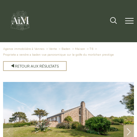
Agence immobilière à Vannes
Vente
Baden
Maison
T6
propriete a vendre a baden vue panoramique sur le golfe du morbihan prestige
RETOUR AUX RÉSULTATS