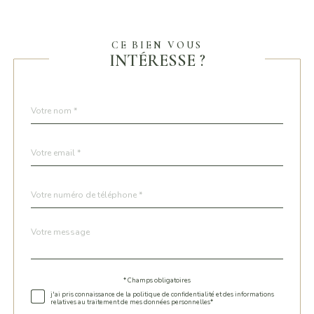
CE BIEN VOUS
INTÉRESSE ?
Nom
Fieldset
*
par
défaut
email
*
Téléphone
*
Message
Fieldset
*
par
défaut
* Champs obligatoires
Validation
j'ai pris connaissance de la politique de confidentialité et des informations
relatives au traitement de mes données personnelles*