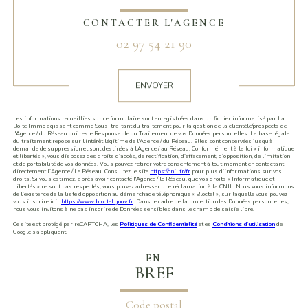
CONTACTER L'AGENCE
02 97 54 21 90
Validation
ENVOYER
Les informations recueillies sur ce formulaire sont enregistrées dans un fichier informatisé par La
Boite Immo agissant comme Sous-traitant du traitement pour la gestion de la clientèle/prospects de
l'Agence / du Réseau qui reste Responsable du Traitement de vos Données personnelles. La base légale
du traitement repose sur l'intérêt légitime de l'Agence / du Réseau. Elles sont conservées jusqu'à
demande de suppression et sont destinées à l'Agence / au Réseau. Conformément à la loi « informatique
et libertés », vous disposez des droits d’accès, de rectification, d’effacement, d’opposition, de limitation
et de portabilité de vos données. Vous pouvez retirer votre consentement à tout moment en contactant
directement l’Agence / Le Réseau. Consultez le site
https://cnil.fr/fr
pour plus d’informations sur vos
droits. Si vous estimez, après avoir contacté l'Agence / le Réseau, que vos droits « Informatique et
Libertés » ne sont pas respectés, vous pouvez adresser une réclamation à la CNIL. Nous vous informons
de l’existence de la liste d'opposition au démarchage téléphonique « Bloctel », sur laquelle vous pouvez
vous inscrire ici :
https://www.bloctel.gouv.fr
. Dans le cadre de la protection des Données personnelles,
nous vous invitons à ne pas inscrire de Données sensibles dans le champ de saisie libre.
Ce site est protégé par reCAPTCHA, les
Politiques de Confidentialité
et es
Conditions d'utilisation
de
Google s'appliquent.
EN
BREF
Code postal