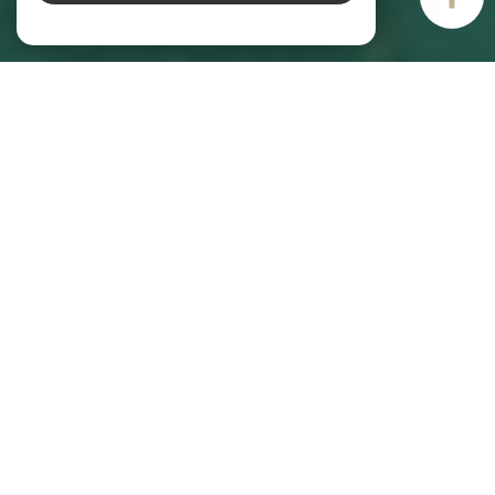
AIM IMMOBILIER
Agence immobilière à Vannes
Pour tous vos projets immobiliers à Vannes, faites confiance à AIM
Immobilier. Les experts de notre
agence immobilière à Vannes
sont à votre
écoute pour répondre à vos besoins. Notre agence est spécialisée dans
l’achat, la vente, la location et l’estimation de maisons, d’appartements et
de terrains à bâtir avec plus de 30 ans d’expérience. Lancez dès maintenant
votre recherche et sélectionnez les annonces en fonction de votre budget,
de votre localisation et de la superficie souhaitée.
Immobilier à Vannes : découvrez nos
services !
AIM Immobilier est votre agence immobilière à Vannes et votre partenaire de